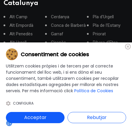
Catalunya
Alt Camp
Cerdanya
Pla d'Urgell
Alt Empordà
Conca de Barberà
Pla de l'Estany
Alt Penedès
Garraf
Priorat
Alt Urgell
Gironès
Ribera d'Ebre
Alta Ribagorça
La Garrotxa
Ripollès
Consentiment de cookies
Anoia
La Selva
Segarra
Utilitzem cookies pròpies i de tercers per al correcte
Aran
Les Garrigues
Segrià
funcionament del lloc web, i si ens dóna el seu
Bages
Lluçanès
Solsonès
consentiment, també utilitzarem cookies per recopilar
dades estadístiques agregades per millorar els nostres
Baix Camp
Maresme
Tarragonès
serveis. Per més informació click
Política de Cookies
Baix Ebre
Moianès
Terra Alta
Baix Empordà
Montsià
Urgell
CONFIGURA
Baix Llobregat
Noguera
Vallès Occidental
Acceptar
Rebutjar
Baix Penedès
Osona
Vallès Oriental
Barcelonès
Pallars Jussà