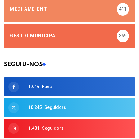
MEDI AMBIENT
411
GESTIÓ MUNICIPAL
359
SEGUIU-NOS
1.016
Fans
10.245
Seguidors
1.481
Seguidors