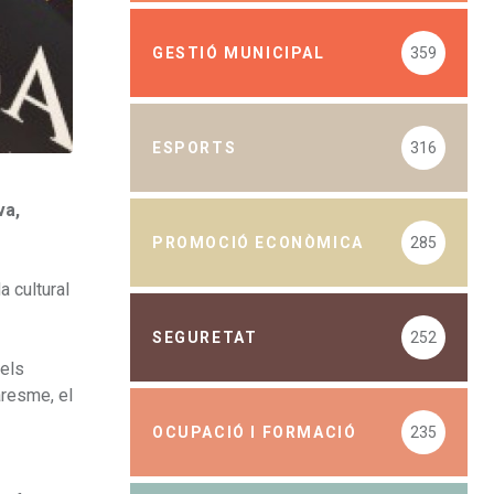
GESTIÓ MUNICIPAL
359
ESPORTS
316
va,
PROMOCIÓ ECONÒMICA
285
 cultural
SEGURETAT
252
dels
aresme, el
OCUPACIÓ I FORMACIÓ
235