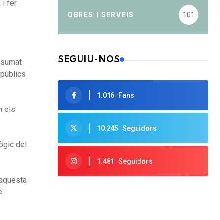
i fer
OBRES I SERVEIS
101
SEGUIU-NOS
n sumat
 públics
1.016
Fans
n els
10.245
Seguidors
ògic del
1.481
Seguidors
’aquesta
e