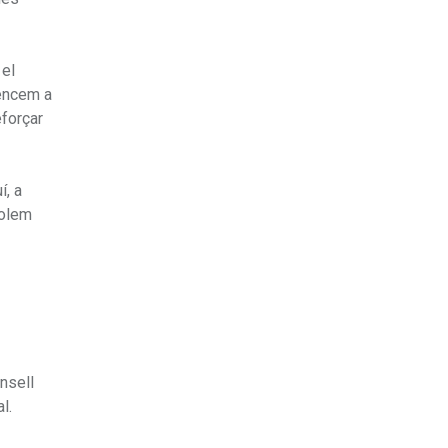
 el
mencem a
eforçar
í, a
volem
nsell
l.