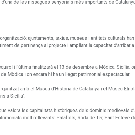
t d’una de les nissagues senyorials més importants de Catalunya 
ganització: ajuntaments, arxius, museus i entitats culturals ha
iment de pertinença al projecte i ampliant la capacitat d’arribar a
uirol i l’última finalitzarà el 13 de desembre a Mòdica, Sicília, o
de Mòdica i on encara hi ha un llegat patrimonial espectacular.
oorganitzat amb el Museu d’Història de Catalunya i el Museu Etnol
ns a Sicília”.
 que valora les capitalitats històriques dels dominis medievals d
patrimonials molt rellevants: Palafolls, Roda de Ter, Sant Esteve d