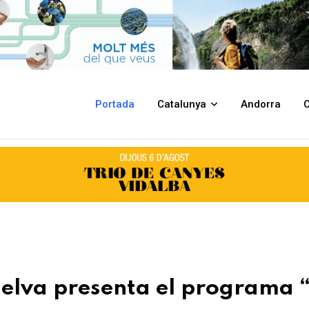
 programa “En ruta amb els Cabrera”
Portada
Catalunya
Andorra
C
Selva presenta el programa 