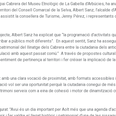
spai Cabrera del Museu Etnològic de La Gabella d’Arbúcies, ha an
itori del Consell Comarcal de la Selva, Albert Sanz; l’alcalde d’
n assistit la consellera de Turisme, Jenny Pérez, i representants 
jecte, Albert Sanz ha explicat que “la programació d’activitats q
arribar a públics molt diferents”. En aquest sentit, Sanz ha assegu
 i patrimonial del llinatge dels Cabrera entre la ciutadania dels anti
culació amb aquest passat comú.” A través de propostes cultural
entiment de pertinença al territori i fer créixer la implicació de la
 amb una clara vocació de proximitat, amb formats accessibles i
ació vol ser una oportunitat perquè la ciutadania conegui de més
 patrimoni serveix com a eina de cohesió i motor de dinamització cu
urat: "Avui és un dia important per Aolt més que una agenda d’act
 i fer valdre el llegat històric i patrimonial d’una de les nissag