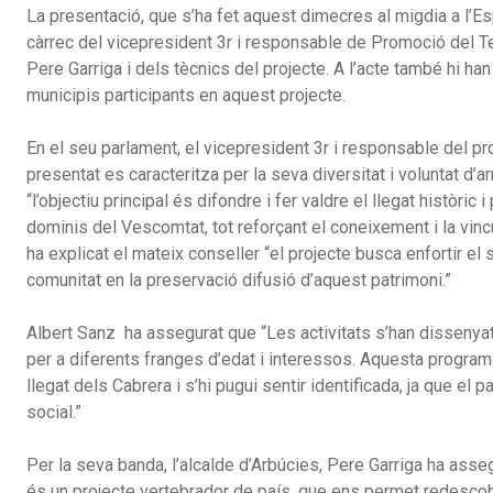
La presentació, que s’ha fet aquest dimecres al migdia a l’E
càrrec del vicepresident 3r i responsable de Promoció del Terr
Pere Garriga i dels tècnics del projecte. A l’acte també hi ha
municipis participants en aquest projecte.
En el seu parlament, el vicepresident 3r i responsable del pro
presentat es caracteritza per la seva diversitat i voluntat d’
“l’objectiu principal és difondre i fer valdre el llegat històric
dominis del Vescomtat, tot reforçant el coneixement i la vin
ha explicat el mateix conseller “el projecte busca enfortir el s
comunitat en la preservació difusió d’aquest patrimoni.”
Albert Sanz ha assegurat que “Les activitats s’han dissenyat
per a diferents franges d’edat i interessos. Aquesta program
llegat dels Cabrera i s’hi pugui sentir identificada, ja que el
social.”
Per la seva banda, l’alcalde d’Arbúcies, Pere Garriga ha asseg
és un projecte vertebrador de país, que ens permet redescobrir