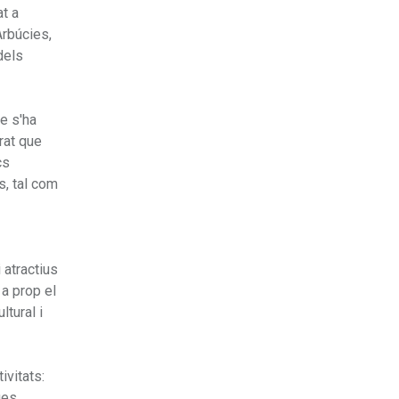
at a
Arbúcies,
dels
ue s'ha
rat que
cs
s, tal com
 atractius
 a prop el
ltural i
ivitats:
ues