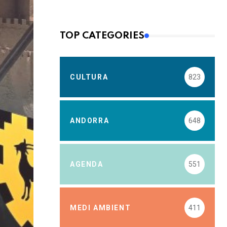
TOP CATEGORIES
CULTURA
823
ANDORRA
648
AGENDA
551
MEDI AMBIENT
411