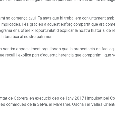
camí no comença avui. Fa anys que hi treballem conjuntament amb
ns implicades, i és gràcies a aquest esforç compartit que ara co
rograma ens ofereix l’oportunitat d’explicar la nostra història, de r
i turística al nostre patrimoni.
s sentim especialment orgullosos que la presentació es faci aqu
que recull i explica part d’aquesta herència que compartim i que 
tat de Cabrera, en execució des de l’any 2017 i impulsat pel Co
les comarques de la Selva, el Maresme, Osona i el Vallès Orienta