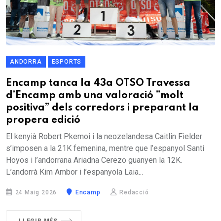
ANDORRA
ESPORTS
Encamp tanca la 43a OTSO Travessa
d’Encamp amb una valoració ”molt
positiva” dels corredors i preparant la
propera edició
El kenyià Robert Pkemoi i la neozelandesa Caitlin Fielder
s’imposen a la 21K femenina, mentre que l’espanyol Santi
Hoyos i l’andorrana Ariadna Cerezo guanyen la 12K.
L’andorrà Kim Ambor i l’espanyola Laia...
24 Maig 2026
Encamp
Redacció