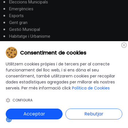
Eleccions Municipals
Emergències
Esports
Gent gran
Gestió Municipal
Habitatge i Urbanisme
Hisenda
Intervenció General
Consentiment de cookies
Justícia
Medi Ambient
Utilitzem cookies pròpies i de tercers per al correcte
funcionament del lloc web, i si ens dóna el seu
Mobilitat i Territori
consentiment, també utilitzarem cookies per recopilar
Obres i serveis
dades estadístiques agregades per millorar els nostres
Ocupació i Formació
serveis. Per més informació click
Política de Cookies
Participació ciutadana
Promoció Econòmica
CONFIGURA
Salut
Seguretat
Acceptar
Rebutjar
Societat
Turisme