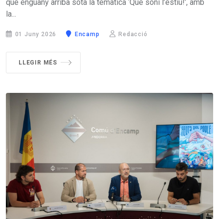
que enguany arriba sota la temàtica ‘Que soni l’estiu!’, amb
la...
01 Juny 2026
Encamp
Redacció
LLEGIR MÉS