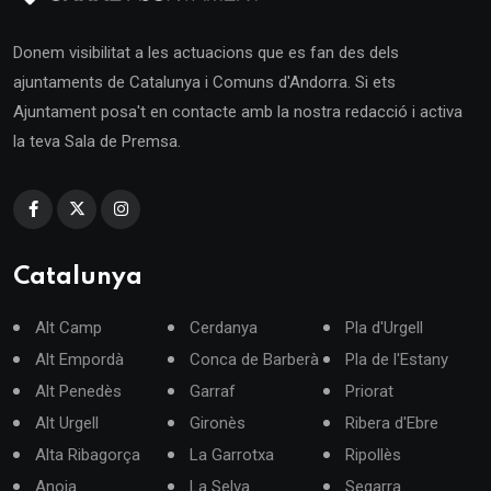
Donem visibilitat a les actuacions que es fan des dels
ajuntaments de Catalunya i Comuns d'Andorra. Si ets
Ajuntament posa't en contacte amb la nostra redacció i activa
la teva Sala de Premsa.
Catalunya
Alt Camp
Cerdanya
Pla d'Urgell
Alt Empordà
Conca de Barberà
Pla de l'Estany
Alt Penedès
Garraf
Priorat
Alt Urgell
Gironès
Ribera d'Ebre
Alta Ribagorça
La Garrotxa
Ripollès
Anoia
La Selva
Segarra