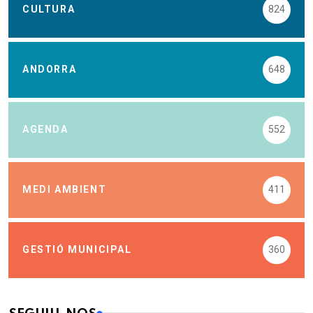
CULTURA
824
ANDORRA
648
AGENDA
552
MEDI AMBIENT
411
GESTIÓ MUNICIPAL
360