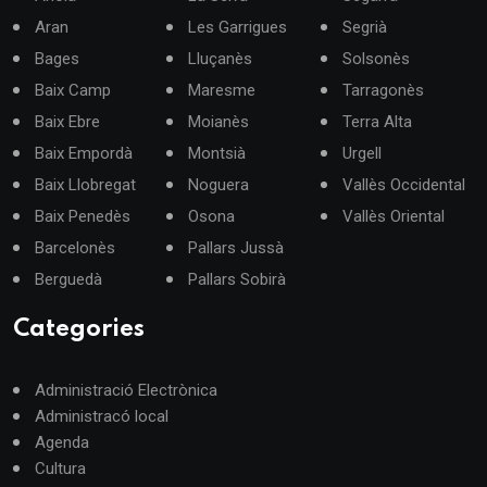
Aran
Les Garrigues
Segrià
Bages
Lluçanès
Solsonès
Baix Camp
Maresme
Tarragonès
Baix Ebre
Moianès
Terra Alta
Baix Empordà
Montsià
Urgell
Baix Llobregat
Noguera
Vallès Occidental
Baix Penedès
Osona
Vallès Oriental
Barcelonès
Pallars Jussà
Berguedà
Pallars Sobirà
Categories
Administració Electrònica
Administracó local
Agenda
Cultura