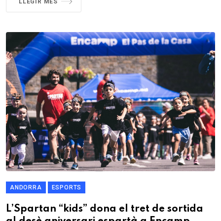
LLEGIR MÉS
ANDORRA
ESPORTS
L’Spartan “kids” dona el tret de sortida