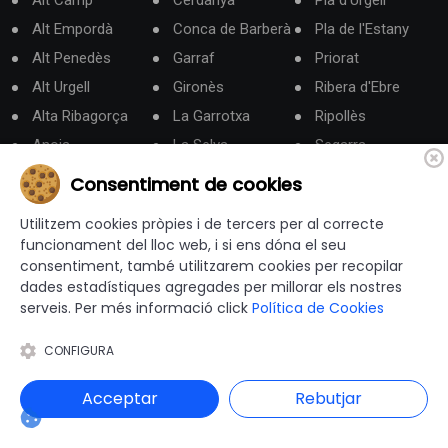
Alt Camp
Cerdanya
Pla d'Urgell
Alt Empordà
Conca de Barberà
Pla de l'Estany
Alt Penedès
Garraf
Priorat
Alt Urgell
Gironès
Ribera d'Ebre
Alta Ribagorça
La Garrotxa
Ripollès
Anoia
La Selva
Segarra
Aran
Les Garrigues
Segrià
Consentiment de cookies
Bages
Lluçanès
Solsonès
Utilitzem cookies pròpies i de tercers per al correcte
Baix Camp
Maresme
Tarragonès
funcionament del lloc web, i si ens dóna el seu
Baix Ebre
Moianès
Terra Alta
consentiment, també utilitzarem cookies per recopilar
dades estadístiques agregades per millorar els nostres
Baix Empordà
Montsià
Urgell
serveis. Per més informació click
Política de Cookies
Baix Llobregat
Noguera
Vallès Occidental
Baix Penedès
Osona
Vallès Oriental
CONFIGURA
Barcelonès
Pallars Jussà
Acceptar
Rebutjar
Berguedà
Pallars Sobirà