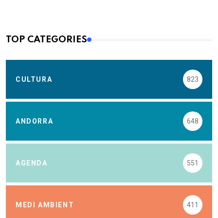
TOP CATEGORIES
CULTURA
823
ANDORRA
648
AGENDA
551
MEDI AMBIENT
411