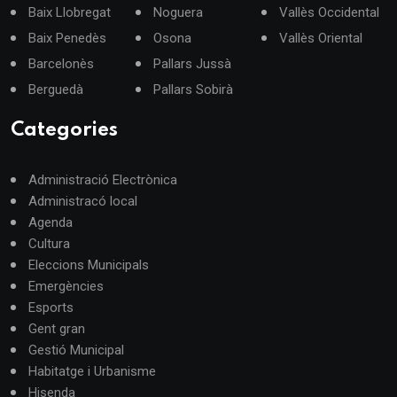
Baix Llobregat
Noguera
Vallès Occidental
Baix Penedès
Osona
Vallès Oriental
Barcelonès
Pallars Jussà
Berguedà
Pallars Sobirà
Categories
Administració Electrònica
Administracó local
Agenda
Cultura
Eleccions Municipals
Emergències
Esports
Gent gran
Gestió Municipal
Habitatge i Urbanisme
Hisenda