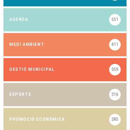
AGENDA
551
MEDI AMBIENT
411
GESTIÓ MUNICIPAL
359
ESPORTS
316
PROMOCIÓ ECONÒMICA
285