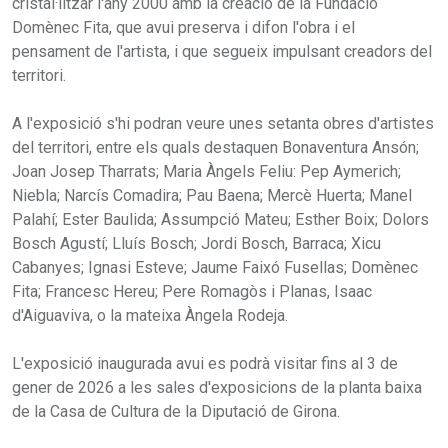
cristal·litzar l'any 2000 amb la creació de la Fundació
Domènec Fita, que avui preserva i difon l'obra i el
pensament de l'artista, i que segueix impulsant creadors del
territori.
A l'exposició s'hi podran veure unes setanta obres d'artistes
del territori, entre els quals destaquen Bonaventura Ansón;
Joan Josep Tharrats; Maria Àngels Feliu: Pep Aymerich;
Niebla; Narcís Comadira; Pau Baena; Mercè Huerta; Manel
Palahí; Ester Baulida; Assumpció Mateu; Esther Boix; Dolors
Bosch Agustí; Lluís Bosch; Jordi Bosch, Barraca; Xicu
Cabanyes; Ignasi Esteve; Jaume Faixó Fusellas; Domènec
Fita; Francesc Hereu; Pere Romagòs i Planas, Isaac
d'Aiguaviva, o la mateixa Àngela Rodeja.
L'exposició inaugurada avui es podrà visitar fins al 3 de
gener de 2026 a les sales d'exposicions de la planta baixa
de la Casa de Cultura de la Diputació de Girona.