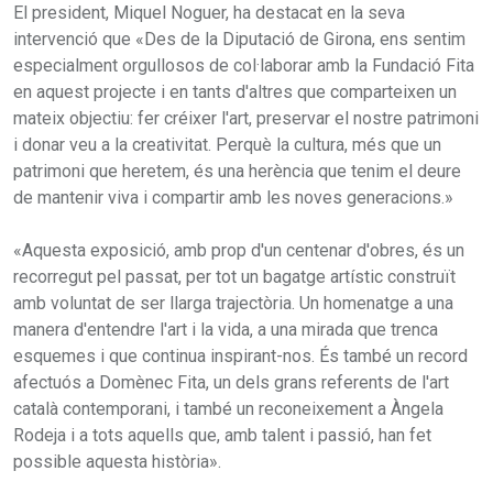
El president, Miquel Noguer, ha destacat en la seva
intervenció que «Des de la Diputació de Girona, ens sentim
especialment orgullosos de col·laborar amb la Fundació Fita
en aquest projecte i en tants d'altres que comparteixen un
mateix objectiu: fer créixer l'art, preservar el nostre patrimoni
i donar veu a la creativitat. Perquè la cultura, més que un
patrimoni que heretem, és una herència que tenim el deure
de mantenir viva i compartir amb les noves generacions.»
«Aquesta exposició, amb prop d'un centenar d'obres, és un
recorregut pel passat, per tot un bagatge artístic construït
amb voluntat de ser llarga trajectòria. Un homenatge a una
manera d'entendre l'art i la vida, a una mirada que trenca
esquemes i que continua inspirant-nos. És també un record
afectuós a Domènec Fita, un dels grans referents de l'art
català contemporani, i també un reconeixement a Àngela
Rodeja i a tots aquells que, amb talent i passió, han fet
possible aquesta història».