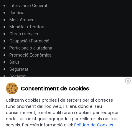
Intervenció General
Justícia
Medi Ambient
Mobilitat i Territori
Obres i serveis
Ocupació i Formació
Participació ciutadana
Promoció Econòmica
Salut
Seguretat
Societat
Turisme
Consentiment de cookies
Altres Canals
Utilitzem cookies pròpies i de tercers per al correcte
funcionament del lloc web, i si ens dóna el seu
consentiment, també utilitzarem cookies per recopilar
canalandorra.ad
dades estadístiques agregades per millorar els nostres
serveis. Per més informació click
Política de Cookies