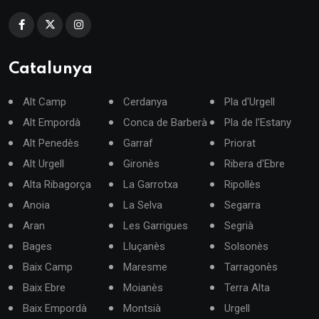
Catalunya
Alt Camp
Cerdanya
Pla d'Urgell
Alt Empordà
Conca de Barberà
Pla de l'Estany
Alt Penedès
Garraf
Priorat
Alt Urgell
Gironès
Ribera d'Ebre
Alta Ribagorça
La Garrotxa
Ripollès
Anoia
La Selva
Segarra
Aran
Les Garrigues
Segrià
Bages
Lluçanès
Solsonès
Baix Camp
Maresme
Tarragonès
Baix Ebre
Moianès
Terra Alta
Baix Empordà
Montsià
Urgell