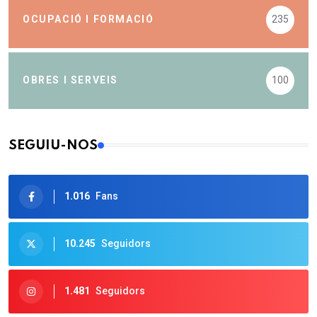
OCUPACIÓ I FORMACIÓ
235
OBRES I SERVEIS
100
SEGUIU-NOS
1.016
Fans
10.245
Seguidors
1.481
Seguidors