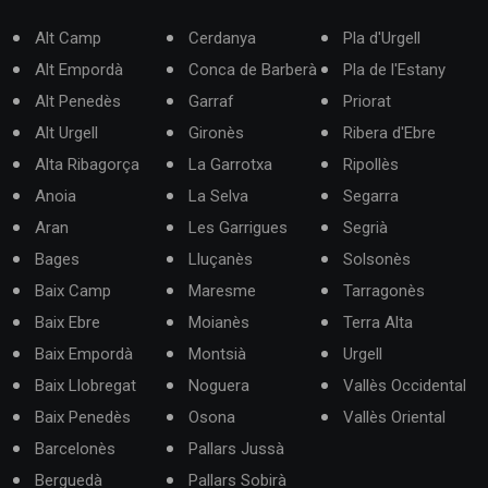
Alt Camp
Cerdanya
Pla d'Urgell
Alt Empordà
Conca de Barberà
Pla de l'Estany
Alt Penedès
Garraf
Priorat
Alt Urgell
Gironès
Ribera d'Ebre
Alta Ribagorça
La Garrotxa
Ripollès
Anoia
La Selva
Segarra
Aran
Les Garrigues
Segrià
Bages
Lluçanès
Solsonès
Baix Camp
Maresme
Tarragonès
Baix Ebre
Moianès
Terra Alta
Baix Empordà
Montsià
Urgell
Baix Llobregat
Noguera
Vallès Occidental
Baix Penedès
Osona
Vallès Oriental
Barcelonès
Pallars Jussà
Berguedà
Pallars Sobirà