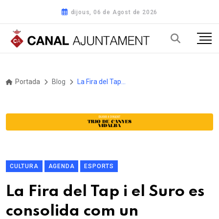
dijous, 06 de Agost de 2026
Portada
Blog
La Fira del Tap i el Suro es consolida com un esdeveniment que projecta Cassà com a poble taper i les Gavarres com a territori surer
CULTURA
AGENDA
ESPORTS
La Fira del Tap i el Suro es
consolida com un