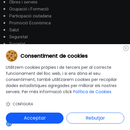
Obres i serveis
Ocupació i Formació
Participació ciutadana
Promoció Econòmica
Salut
Seguretat
Societat
Turisme
Consentiment de cookies
Altres Canals
Utilitzem cookies pròpies i de tercers per al correcte
funcionament del lloc web, i si ens dóna el seu
consentiment, també utilitzarem cookies per recopilar
canalandorra.ad
dades estadístiques agregades per millorar els nostres
serveis. Per més informació click
Política de Cookies
CONFIGURA
© 2012-2026 Ajuntaments de Catalunya - Tots els drets
reservats |
Avís Legal
|
Política de privacitat
|
Acceptar
Rebutjar
Política de Cookies
|
Accessibilitat
|
Disseny i programació web: Blaupixel.com