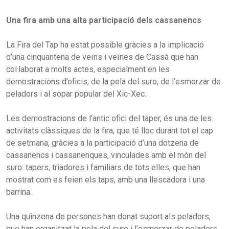
Una fira amb una alta participació dels cassanencs
La Fira del Tap ha estat possible gràcies a la implicació
d’una cinquantena de veïns i veïnes de Cassà que han
col·laborat a molts actes, especialment en les
demostracions d’oficis, de la pela del suro, de l’esmorzar de
peladors i al sopar popular del Xic-Xec.
Les demostracions de l’antic ofici del taper, és una de les
activitats clàssiques de la fira, que té lloc durant tot el cap
de setmana, gràcies a la participació d’una dotzena de
cassanencs i cassanenques, vinculades amb el món del
suro: tapers, triadores i familiars de tots elles, que han
mostrat com es feien els taps, amb una llescadora i una
barrina.
Una quinzena de persones han donat suport als peladors,
que han organitzat la pela del suro i l’esmorzar de peladors,