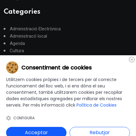
Categories
Administració Electrònica
Administracó local
Agenda
Cultura
Eleccions Municipals
Emergències
Consentiment de cookies
Esports
Utilitzem cookies pròpies i de tercers per al correcte
Gent gran
funcionament del lloc web, i si ens dóna el seu
Gestió Municipal
consentiment, també utilitzarem cookies per recopilar
Habitatge i Urbanisme
dades estadístiques agregades per millorar els nostres
Hisenda
serveis. Per més informació click
Política de Cookies
Intervenció General
Justícia
CONFIGURA
Medi Ambient
Mobilitat i Territori
Acceptar
Rebutjar