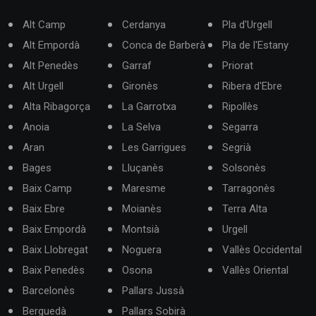
Alt Camp
Cerdanya
Pla d'Urgell
Alt Empordà
Conca de Barberà
Pla de l'Estany
Alt Penedès
Garraf
Priorat
Alt Urgell
Gironès
Ribera d'Ebre
Alta Ribagorça
La Garrotxa
Ripollès
Anoia
La Selva
Segarra
Aran
Les Garrigues
Segrià
Bages
Lluçanès
Solsonès
Baix Camp
Maresme
Tarragonès
Baix Ebre
Moianès
Terra Alta
Baix Empordà
Montsià
Urgell
Baix Llobregat
Noguera
Vallès Occidental
Baix Penedès
Osona
Vallès Oriental
Barcelonès
Pallars Jussà
Berguedà
Pallars Sobirà