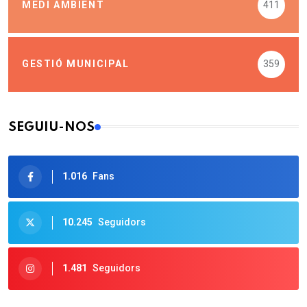
MEDI AMBIENT
411
GESTIÓ MUNICIPAL
359
SEGUIU-NOS
1.016
Fans
10.245
Seguidors
1.481
Seguidors