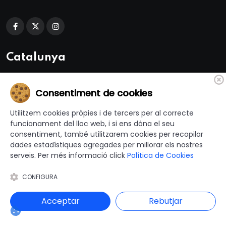
Catalunya
Alt Camp
Cerdanya
Pla d'Urgell
Consentiment de cookies
Alt Empordà
Conca de Barberà
Pla de l'Estany
Alt Penedès
Garraf
Priorat
Utilitzem cookies pròpies i de tercers per al correcte
funcionament del lloc web, i si ens dóna el seu
Alt Urgell
Gironès
Ribera d'Ebre
consentiment, també utilitzarem cookies per recopilar
Alta Ribagorça
La Garrotxa
Ripollès
dades estadístiques agregades per millorar els nostres
Anoia
La Selva
Segarra
serveis. Per més informació click
Política de Cookies
Aran
Les Garrigues
Segrià
CONFIGURA
Bages
Lluçanès
Solsonès
Baix Camp
Maresme
Tarragonès
Acceptar
Rebutjar
Baix Ebre
Moianès
Terra Alta