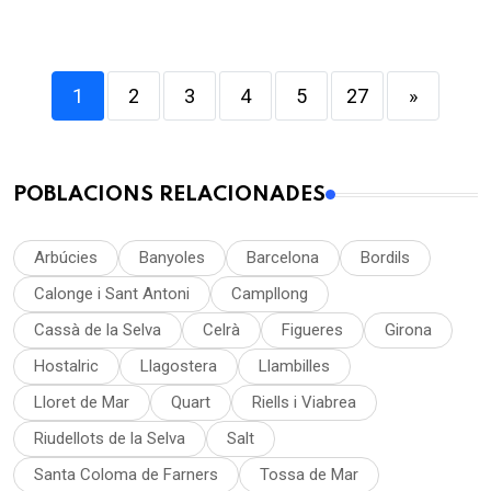
1
2
3
4
5
27
»
POBLACIONS RELACIONADES
Arbúcies
Banyoles
Barcelona
Bordils
Calonge i Sant Antoni
Campllong
Cassà de la Selva
Celrà
Figueres
Girona
Hostalric
Llagostera
Llambilles
Lloret de Mar
Quart
Riells i Viabrea
Riudellots de la Selva
Salt
Santa Coloma de Farners
Tossa de Mar