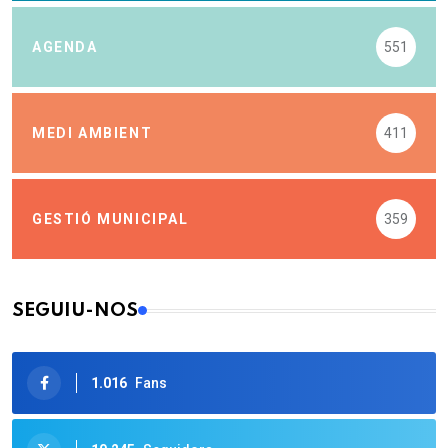
AGENDA
551
MEDI AMBIENT
411
GESTIÓ MUNICIPAL
359
SEGUIU-NOS
1.016
Fans