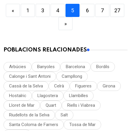
«
1
3
4
5
6
7
27
»
POBLACIONS RELACIONADES
Arbúcies
Banyoles
Barcelona
Bordils
Calonge i Sant Antoni
Campllong
Cassà de la Selva
Celrà
Figueres
Girona
Hostalric
Llagostera
Llambilles
Lloret de Mar
Quart
Riells i Viabrea
Riudellots de la Selva
Salt
Santa Coloma de Farners
Tossa de Mar