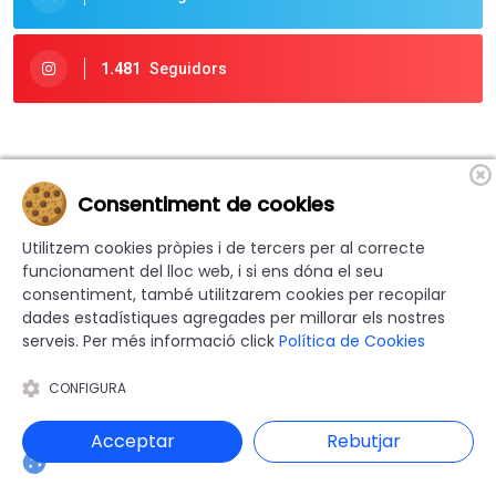
1.481
Seguidors
Consentiment de cookies
Utilitzem cookies pròpies i de tercers per al correcte
funcionament del lloc web, i si ens dóna el seu
consentiment, també utilitzarem cookies per recopilar
dades estadístiques agregades per millorar els nostres
serveis. Per més informació click
Política de Cookies
Donem visibilitat a les actuacions que es fan des dels
CONFIGURA
ajuntaments de Catalunya i Comuns d'Andorra. Si ets
Acceptar
Rebutjar
Ajuntament posa't en contacte amb la nostra redacció i activa
la teva Sala de Premsa.