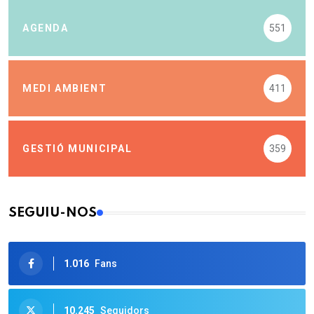
AGENDA
551
MEDI AMBIENT
411
GESTIÓ MUNICIPAL
359
SEGUIU-NOS
1.016
Fans
10.245
Seguidors