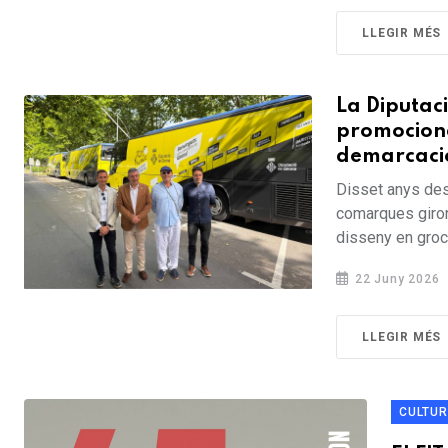
LLEGIR MÉS
La Diputaci
promociona
demarcaci
Disset anys des
comarques gironi
disseny en groc
22 Juny 2026
LLEGIR MÉS
CULTU