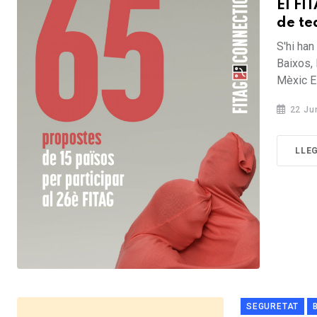
El FI
de te
S'hi han
Baixos, 
Mèxic El.
22 Ju
LLE
SEGURETAT