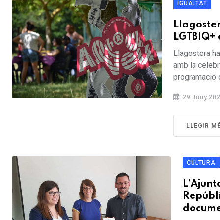
IGUALTAT
Llagoste
LGTBIQ+ 
Llagostera ha
amb la celebr
programació d
29 Juny 20
LLEGIR M
CULTURA
L’Ajunt
Repúbli
documen