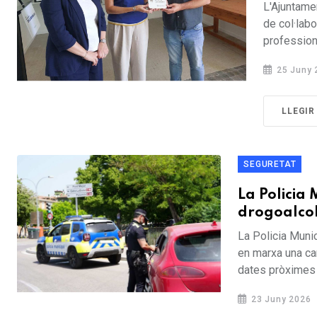
L'Ajuntame
de col·labo
professiona
25 Juny 
LLEGIR
SEGURETAT
La Policia 
drogoalco
La Policia Munic
en marxa una ca
dates pròximes a
23 Juny 2026