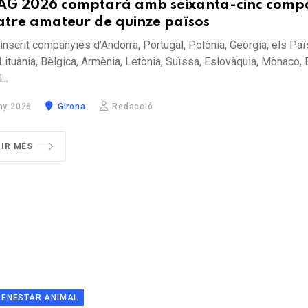
TAG 2026 comptarà amb seixanta-cinc comp
atre amateur de quinze països
 inscrit companyies d'Andorra, Portugal, Polònia, Geòrgia, els Pa
Lituània, Bèlgica, Armènia, Letònia, Suïssa, Eslovàquia, Mònaco, 
..
ny 2026
Girona
Redacció
GIR MÉS
BENESTAR ANIMAL