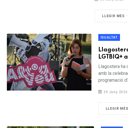
LLEGIR MÉS
IGUALTAT
Llagoster
LGTBIQ+ a
Llagostera ha 
amb la celebrac
programació d'A
29 Juny 2026
LLEGIR MÉ