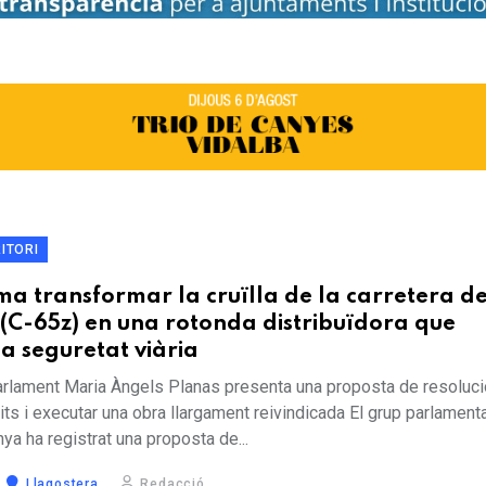
RITORI
ma transformar la cruïlla de la carretera d
(C-65z) en una rotonda distribuïdora que
la seguretat viària
arlament Maria Àngels Planas presenta una proposta de resoluci
mits i executar una obra llargament reivindicada El grup parlament
ya ha registrat una proposta de...
Llagostera
Redacció