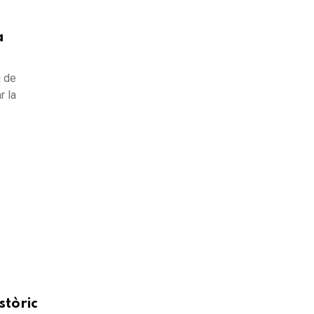
a
i de
r la
stòric