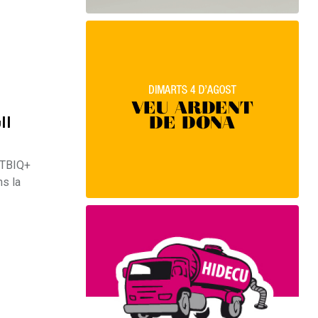
ll
GTBIQ+
ns la