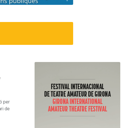
e
ó per
ari de