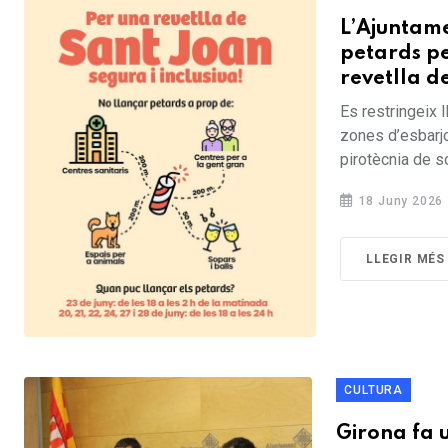
L’Ajuntame
petards pe
revetlla d
Es restringeix l
zones d’esbarjo
pirotècnia de so
18 Juny 2026
LLEGIR MÉS
CULTURA
Girona fa 