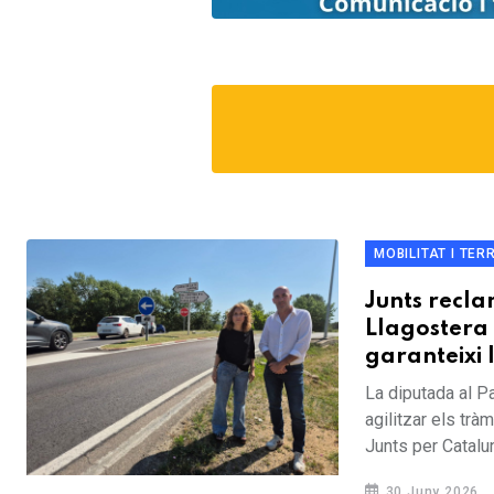
MOBILITAT I TER
Junts recla
Llagostera 
garanteixi 
La diputada al P
agilitzar els trà
Junts per Catalun
30 Juny 2026