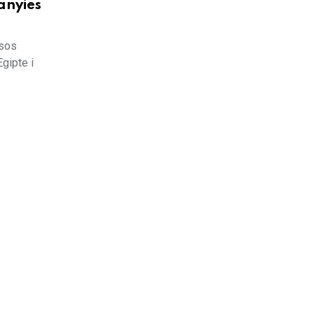
anyies
ïsos
Egipte i