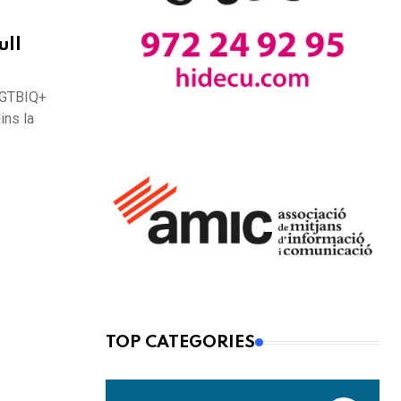
ull
 LGTBIQ+
ins la
TOP CATEGORIES