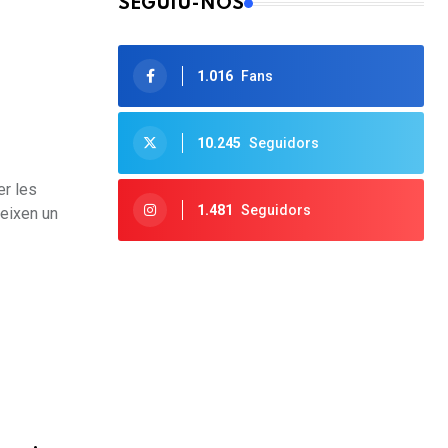
SEGUIU-NOS
1.016
Fans
10.245
Seguidors
er les
1.481
Seguidors
ueixen un