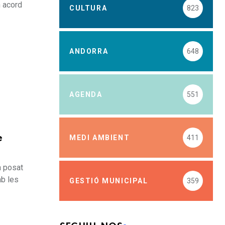
n acord
CULTURA
823
ANDORRA
648
AGENDA
551
MEDI AMBIENT
411
e
a posat
mb les
GESTIÓ MUNICIPAL
359