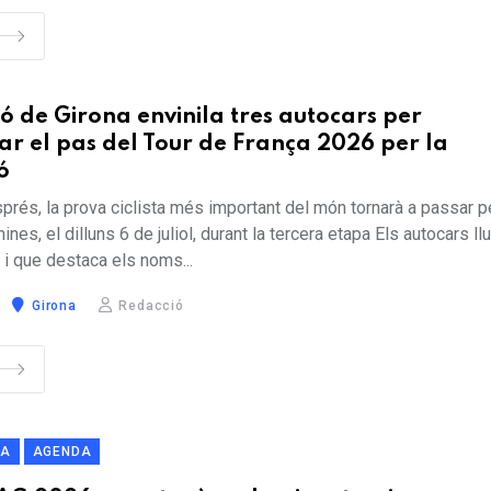
ó de Girona envinila tres autocars per
r el pas del Tour de França 2026 per la
ó
prés, la prova ciclista més important del món tornarà a passar p
nes, el dilluns 6 de juliol, durant la tercera etapa Els autocars ll
 i que destaca els noms...
Girona
Redacció
RA
AGENDA