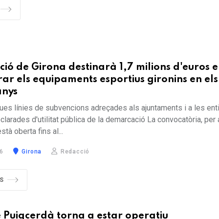
ció de Girona destinarà 1,7 milions d'euros e
rar els equipaments esportius gironins en els
anys
dues línies de subvencions adreçades als ajuntaments i a les enti
larades d'utilitat pública de la demarcació La convocatòria, per 
tà oberta fins al...
6
Girona
Redacció
S
e Puigcerdà torna a estar operatiu