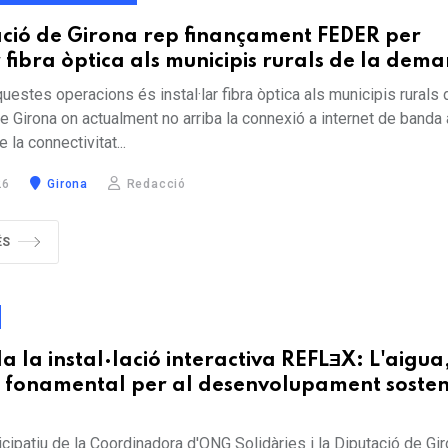
ació de Girona rep finançament FEDER per
r fibra òptica als municipis rurals de la dem
questes operacions és instal·lar fibra òptica als municipis rurals 
 Girona on actualment no arriba la connexió a internet de banda
e la connectivitat...
26
Girona
Redacció
ÉS
 la instal·lació interactiva REFLƎX: L'aigua
 fonamental per al desenvolupament sosten
ticipatiu de la Coordinadora d'ONG Solidàries i la Diputació de Gi