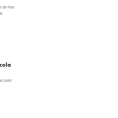
b un nou
de
scola
ixí com