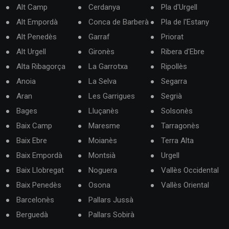
Alt Camp
Cerdanya
Pla d'Urgell
Alt Empordà
Conca de Barberà
Pla de l'Estany
Alt Penedès
Garraf
Priorat
Alt Urgell
Gironès
Ribera d'Ebre
Alta Ribagorça
La Garrotxa
Ripollès
Anoia
La Selva
Segarra
Aran
Les Garrigues
Segrià
Bages
Lluçanès
Solsonès
Baix Camp
Maresme
Tarragonès
Baix Ebre
Moianès
Terra Alta
Baix Empordà
Montsià
Urgell
Baix Llobregat
Noguera
Vallès Occidental
Baix Penedès
Osona
Vallès Oriental
Barcelonès
Pallars Jussà
Berguedà
Pallars Sobirà