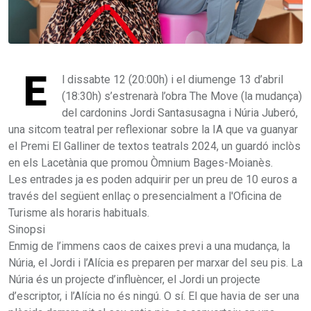
E
l dissabte 12 (20:00h) i el diumenge 13 d’abril
(18:30h) s’estrenarà l’obra The Move (la mudança)
del cardonins Jordi Santasusagna i Núria Juberó,
una sitcom teatral per reflexionar sobre la IA que va guanyar
el Premi El Galliner de textos teatrals 2024, un guardó inclòs
en els Lacetània que promou Òmnium Bages-Moianès.
Les entrades ja es poden adquirir per un preu de 10 euros a
través del següent enllaç o presencialment a l'Oficina de
Turisme als horaris habituals.
Sinopsi
Enmig de l’immens caos de caixes previ a una mudança, la
Núria, el Jordi i l’Alícia es preparen per marxar del seu pis. La
Núria és un projecte d’influèncer, el Jordi un projecte
d’escriptor, i l’Alícia no és ningú. O sí. El que havia de ser una