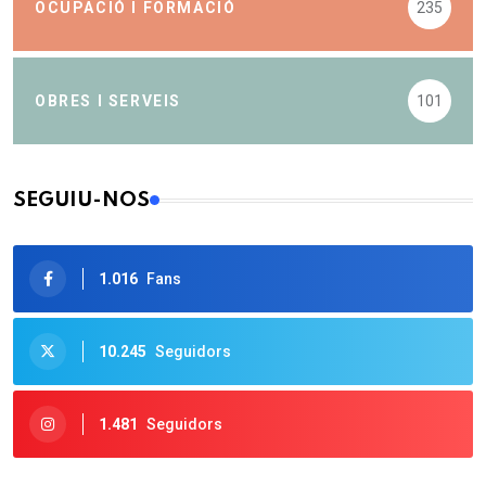
OCUPACIÓ I FORMACIÓ
235
OBRES I SERVEIS
101
SEGUIU-NOS
1.016
Fans
10.245
Seguidors
1.481
Seguidors