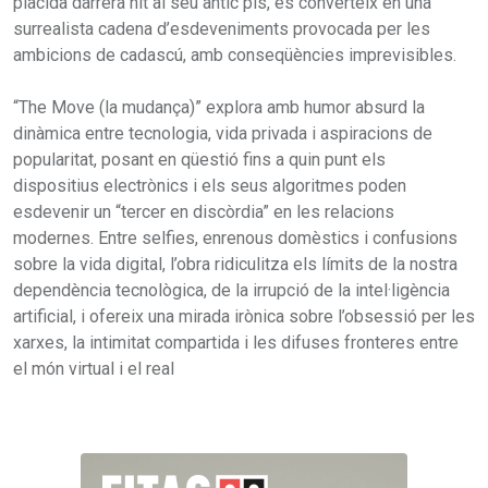
plàcida darrera nit al seu antic pis, es converteix en una
surrealista cadena d’esdeveniments provocada per les
ambicions de cadascú, amb conseqüències imprevisibles.
“The Move (la mudança)” explora amb humor absurd la
dinàmica entre tecnologia, vida privada i aspiracions de
popularitat, posant en qüestió fins a quin punt els
dispositius electrònics i els seus algoritmes poden
esdevenir un “tercer en discòrdia” en les relacions
modernes. Entre selfies, enrenous domèstics i confusions
sobre la vida digital, l’obra ridiculitza els límits de la nostra
dependència tecnològica, de la irrupció de la intel·ligència
artificial, i ofereix una mirada irònica sobre l’obsessió per les
xarxes, la intimitat compartida i les difuses fronteres entre
el món virtual i el real