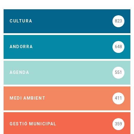
CULTURA
823
ANDORRA
648
AGENDA
551
MEDI AMBIENT
411
GESTIÓ MUNICIPAL
359