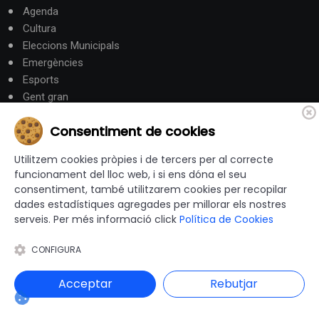
Agenda
Cultura
Eleccions Municipals
Emergències
Esports
Gent gran
Gestió Municipal
Consentiment de cookies
Habitatge i Urbanisme
Hisenda
Utilitzem cookies pròpies i de tercers per al correcte
Intervenció General
funcionament del lloc web, i si ens dóna el seu
Justícia
consentiment, també utilitzarem cookies per recopilar
Medi Ambient
dades estadístiques agregades per millorar els nostres
Mobilitat i Territori
serveis. Per més informació click
Política de Cookies
Obres i serveis
CONFIGURA
Ocupació i Formació
Participació ciutadana
Acceptar
Rebutjar
Promoció Econòmica
Salut
Seguretat