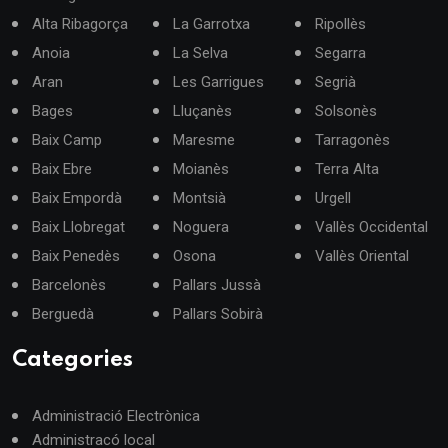
Alta Ribagorça
La Garrotxa
Ripollès
Anoia
La Selva
Segarra
Aran
Les Garrigues
Segrià
Bages
Lluçanès
Solsonès
Baix Camp
Maresme
Tarragonès
Baix Ebre
Moianès
Terra Alta
Baix Empordà
Montsià
Urgell
Baix Llobregat
Noguera
Vallès Occidental
Baix Penedès
Osona
Vallès Oriental
Barcelonès
Pallars Jussà
Berguedà
Pallars Sobirà
Categories
Administració Electrònica
Administracó local