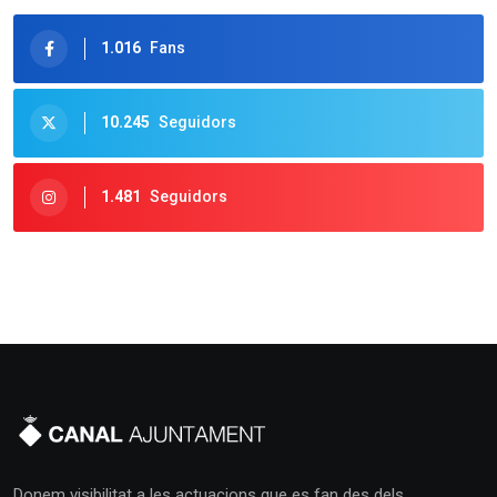
1.016
Fans
10.245
Seguidors
1.481
Seguidors
Donem visibilitat a les actuacions que es fan des dels