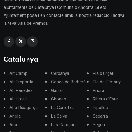
ajuntaments de Catalunya i Comuns d'Andorra. Si ets
Ajuntament posa't en contacte amb la nostra redacció i activa
la teva Sala de Premsa.
Catalunya
Alt Camp
Cerdanya
Pla d'Urgell
Alt Empordà
Conca de Barberà
Pla de l'Estany
Alt Penedès
Garraf
Priorat
Alt Urgell
Gironès
Ribera d'Ebre
Alta Ribagorça
La Garrotxa
Ripollès
Anoia
La Selva
Segarra
Aran
Les Garrigues
Segrià