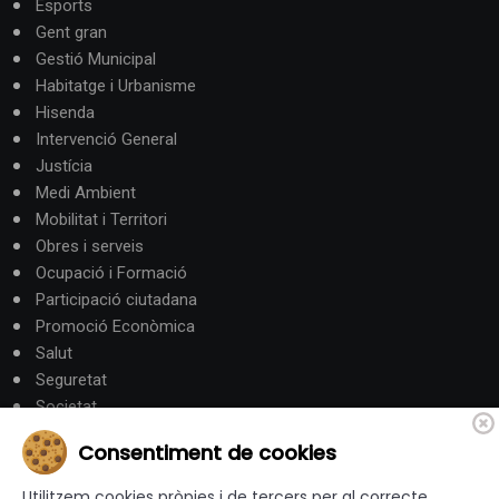
Esports
Gent gran
Gestió Municipal
Habitatge i Urbanisme
Hisenda
Intervenció General
Justícia
Medi Ambient
Mobilitat i Territori
Obres i serveis
Ocupació i Formació
Participació ciutadana
Promoció Econòmica
Salut
Seguretat
Societat
Turisme
Consentiment de cookies
Altres Canals
Utilitzem cookies pròpies i de tercers per al correcte