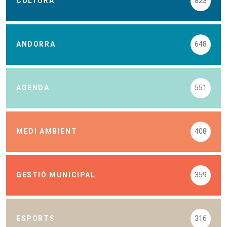
CULTURA
823
ANDORRA
648
AGENDA
551
MEDI AMBIENT
408
GESTIÓ MUNICIPAL
359
ESPORTS
316