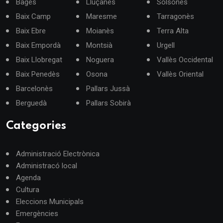
Bages
Lluçanès
Solsonès
Baix Camp
Maresme
Tarragonès
Baix Ebre
Moianès
Terra Alta
Baix Empordà
Montsià
Urgell
Baix Llobregat
Noguera
Vallès Occidental
Baix Penedès
Osona
Vallès Oriental
Barcelonès
Pallars Jussà
Berguedà
Pallars Sobirà
Categories
Administració Electrònica
Administracó local
Agenda
Cultura
Eleccions Municipals
Emergències