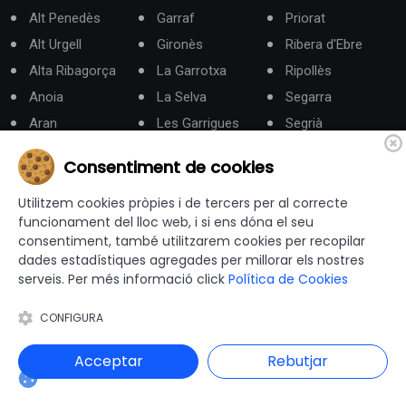
Alt Penedès
Garraf
Priorat
Alt Urgell
Gironès
Ribera d'Ebre
Alta Ribagorça
La Garrotxa
Ripollès
Anoia
La Selva
Segarra
Aran
Les Garrigues
Segrià
Bages
Lluçanès
Solsonès
Consentiment de cookies
Baix Camp
Maresme
Tarragonès
Baix Ebre
Moianès
Terra Alta
Utilitzem cookies pròpies i de tercers per al correcte
funcionament del lloc web, i si ens dóna el seu
Baix Empordà
Montsià
Urgell
consentiment, també utilitzarem cookies per recopilar
Baix Llobregat
Noguera
Vallès Occidental
dades estadístiques agregades per millorar els nostres
serveis. Per més informació click
Política de Cookies
Baix Penedès
Osona
Vallès Oriental
Barcelonès
Pallars Jussà
CONFIGURA
Berguedà
Pallars Sobirà
Acceptar
Rebutjar
Categories