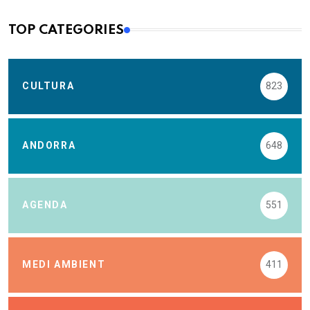
TOP CATEGORIES
CULTURA
823
ANDORRA
648
AGENDA
551
MEDI AMBIENT
411