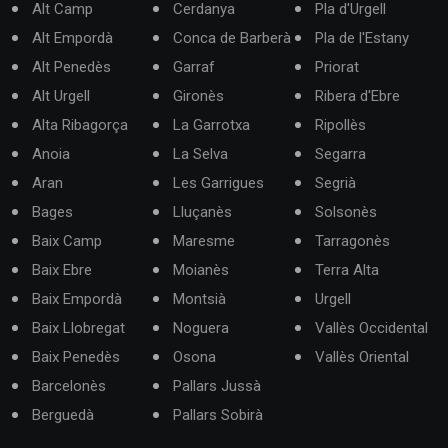
Alt Camp
Cerdanya
Pla d'Urgell
Alt Empordà
Conca de Barberà
Pla de l'Estany
Alt Penedès
Garraf
Priorat
Alt Urgell
Gironès
Ribera d'Ebre
Alta Ribagorça
La Garrotxa
Ripollès
Anoia
La Selva
Segarra
Aran
Les Garrigues
Segrià
Bages
Lluçanès
Solsonès
Baix Camp
Maresme
Tarragonès
Baix Ebre
Moianès
Terra Alta
Baix Empordà
Montsià
Urgell
Baix Llobregat
Noguera
Vallès Occidental
Baix Penedès
Osona
Vallès Oriental
Barcelonès
Pallars Jussà
Berguedà
Pallars Sobirà