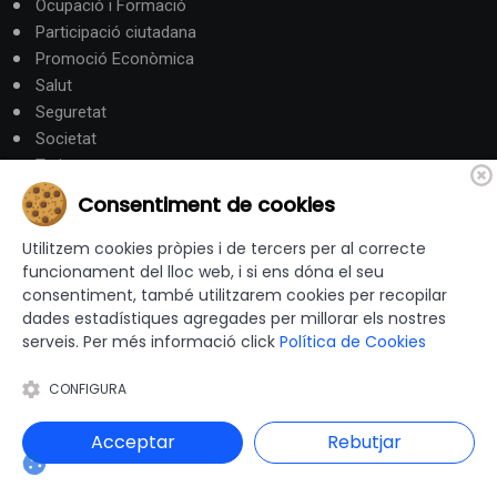
Ocupació i Formació
Participació ciutadana
Promoció Econòmica
Salut
Seguretat
Societat
Turisme
Consentiment de cookies
Altres Canals
Utilitzem cookies pròpies i de tercers per al correcte
funcionament del lloc web, i si ens dóna el seu
canalandorra.ad
consentiment, també utilitzarem cookies per recopilar
dades estadístiques agregades per millorar els nostres
serveis. Per més informació click
Política de Cookies
© 2012-2026 Ajuntaments de Catalunya - Tots els drets
CONFIGURA
reservats |
Avís Legal
|
Política de privacitat
|
Política de Cookies
|
Accessibilitat
|
Acceptar
Rebutjar
Disseny i programació web: Blaupixel.com