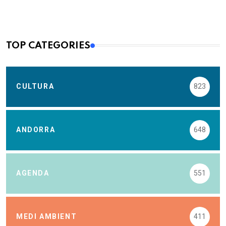
TOP CATEGORIES
CULTURA
823
ANDORRA
648
AGENDA
551
MEDI AMBIENT
411