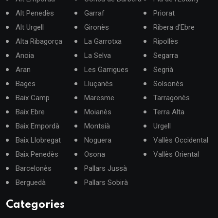
Alt Penedès
Garraf
Priorat
Alt Urgell
Gironès
Ribera d'Ebre
Alta Ribagorça
La Garrotxa
Ripollès
Anoia
La Selva
Segarra
Aran
Les Garrigues
Segrià
Bages
Lluçanès
Solsonès
Baix Camp
Maresme
Tarragonès
Baix Ebre
Moianès
Terra Alta
Baix Empordà
Montsià
Urgell
Baix Llobregat
Noguera
Vallès Occidental
Baix Penedès
Osona
Vallès Oriental
Barcelonès
Pallars Jussà
Berguedà
Pallars Sobirà
Categories