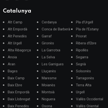
Catalunya
Alt Camp
Cerdanya
Pla d'Urgell
Alt Empordà
Conca de Barberà
Pla de l'Estany
Alt Penedès
Garraf
Priorat
Alt Urgell
Gironès
Ribera d'Ebre
Alta Ribagorça
La Garrotxa
Ripollès
Anoia
La Selva
Segarra
Aran
Les Garrigues
Segrià
Bages
Lluçanès
Solsonès
Baix Camp
Maresme
Tarragonès
Baix Ebre
Moianès
Terra Alta
Baix Empordà
Montsià
Urgell
Baix Llobregat
Noguera
Vallès Occidental
Baix Penedès
Osona
Vallès Oriental