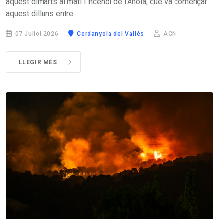
aquest dimarts al matí l'incendi de l'Anoia, que va començar
aquest dilluns entre...
07 Juliol 2026
Cerdanyola del Vallès
ACN
LLEGIR MÉS