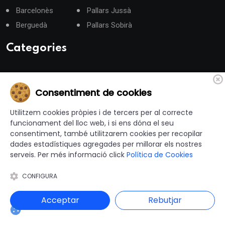
Barcelonès
Pallars Jussà
Berguedà
Pallars Sobirà
Categories
Administració Electrònica
Administracó local
Consentiment de cookies
Agenda
Utilitzem cookies pròpies i de tercers per al correcte
Cultura
funcionament del lloc web, i si ens dóna el seu
Eleccions Municipals
consentiment, també utilitzarem cookies per recopilar
Emergències
dades estadístiques agregades per millorar els nostres
Esports
serveis. Per més informació click
Política de Cookies
Gent gran
Gestió Municipal
CONFIGURA
Habitatge i Urbanisme
Hisenda
Acceptar
Rebutjar
Intervenció General
Justícia