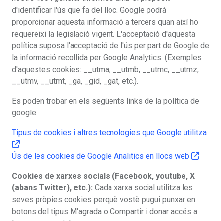
d'identificar l'ús que fa del lloc. Google podrà
proporcionar aquesta informació a tercers quan així ho
requereixi la legislació vigent. L'acceptació d'aquesta
política suposa l'acceptació de l'ús per part de Google de
la informació recollida per Google Analytics. (Exemples
d'aquestes cookies: __utma, __utmb, __utmc, __utmz,
__utmv, __utmt, _ga, _gid, _gat, etc.).
Es poden trobar en els següents links de la política de
google:
Tipus de cookies i altres tecnologies que Google utilitza
Ús de les cookies de Google Analitics en llocs web
Cookies de xarxes socials (Facebook, youtube, X
(abans Twitter), etc.):
Cada xarxa social utilitza les
seves pròpies cookies perquè vostè pugui punxar en
botons del tipus M'agrada o Compartir i donar accés a