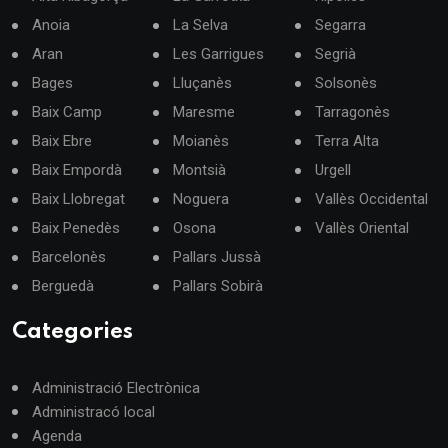
Anoia
La Selva
Segarra
Aran
Les Garrigues
Segrià
Bages
Lluçanès
Solsonès
Baix Camp
Maresme
Tarragonès
Baix Ebre
Moianès
Terra Alta
Baix Empordà
Montsià
Urgell
Baix Llobregat
Noguera
Vallès Occidental
Baix Penedès
Osona
Vallès Oriental
Barcelonès
Pallars Jussà
Berguedà
Pallars Sobirà
Categories
Administració Electrònica
Administracó local
Agenda