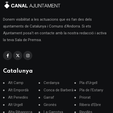
Donem visibilitat a les actuacions que es fan des dels
ajuntaments de Catalunya i Comuns d'Andorra. Si ets
Ajuntament posa't en contacte amb la nostra redacció i activa
la teva Sala de Premsa.
Catalunya
Alt Camp
Cerdanya
Pla d'Urgell
Alt Empordà
Conca de Barberà
Pla de l'Estany
Alt Penedès
Garraf
Priorat
Alt Urgell
Gironès
Ribera d'Ebre
Alta Ribagorça
La Garrotxa
Ripollès