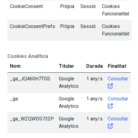
CookieConsent
Pròpia
Sessió
Cookies
Funcionalitat
CookieConsentPrefs
Pròpia
Sessió
Cookies
Funcionalitat
Cookies Analítica
Nom
Titular
Durada
Finalitat
_ga_JQ460H7TGS
Google
1 any/s
Consultar
Analytics
_ga
Google
1 any/s
Consultar
Analytics
_ga_WZQWDS732P
Google
1 any/s
Consultar
Analytics