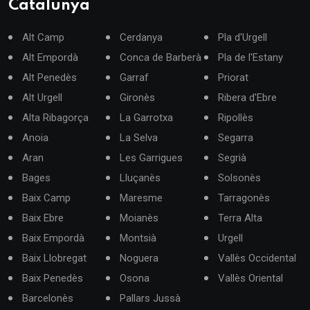
Catalunya
Alt Camp
Cerdanya
Pla d'Urgell
Alt Empordà
Conca de Barberà
Pla de l'Estany
Alt Penedès
Garraf
Priorat
Alt Urgell
Gironès
Ribera d'Ebre
Alta Ribagorça
La Garrotxa
Ripollès
Anoia
La Selva
Segarra
Aran
Les Garrigues
Segrià
Bages
Lluçanès
Solsonès
Baix Camp
Maresme
Tarragonès
Baix Ebre
Moianès
Terra Alta
Baix Empordà
Montsià
Urgell
Baix Llobregat
Noguera
Vallès Occidental
Baix Penedès
Osona
Vallès Oriental
Barcelonès
Pallars Jussà