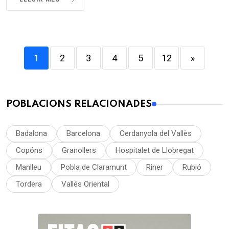
1
2
3
4
5
12
»
POBLACIONS RELACIONADES
Badalona
Barcelona
Cerdanyola del Vallès
Copóns
Granollers
Hospitalet de Llobregat
Manlleu
Pobla de Claramunt
Riner
Rubió
Tordera
Vallés Oriental