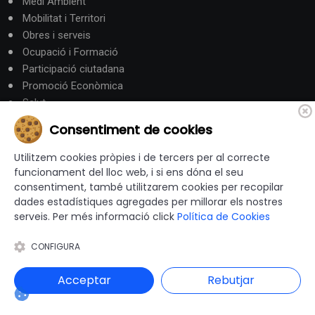
Medi Ambient
Mobilitat i Territori
Obres i serveis
Ocupació i Formació
Participació ciutadana
Promoció Econòmica
Salut
Seguretat
Consentiment de cookies
Societat
Turisme
Utilitzem cookies pròpies i de tercers per al correcte
funcionament del lloc web, i si ens dóna el seu
consentiment, també utilitzarem cookies per recopilar
Altres Canals
dades estadístiques agregades per millorar els nostres
serveis. Per més informació click
Política de Cookies
canalandorra.ad
CONFIGURA
Acceptar
Rebutjar
© 2012-2026 Ajuntaments de Catalunya - Tots els drets
reservats |
Avís Legal
|
Política de privacitat
|