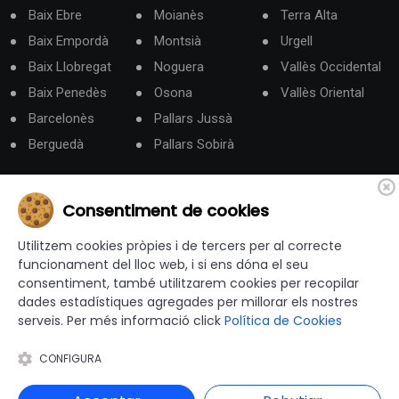
Baix Ebre
Moianès
Terra Alta
Baix Empordà
Montsià
Urgell
Baix Llobregat
Noguera
Vallès Occidental
Baix Penedès
Osona
Vallès Oriental
Barcelonès
Pallars Jussà
Berguedà
Pallars Sobirà
Categories
Consentiment de cookies
Administració Electrònica
Utilitzem cookies pròpies i de tercers per al correcte
Administracó local
funcionament del lloc web, i si ens dóna el seu
Agenda
consentiment, també utilitzarem cookies per recopilar
Andorra
dades estadístiques agregades per millorar els nostres
serveis. Per més informació click
Política de Cookies
Cultura
Eleccions Municipals
CONFIGURA
Emergències
Esports