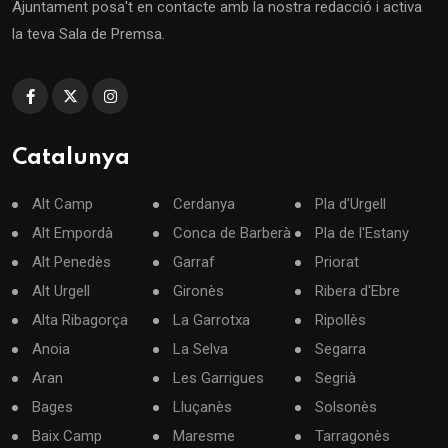
Ajuntament posa't en contacte amb la nostra redacció i activa
la teva Sala de Premsa.
Catalunya
Alt Camp
Cerdanya
Pla d'Urgell
Alt Empordà
Conca de Barberà
Pla de l'Estany
Alt Penedès
Garraf
Priorat
Alt Urgell
Gironès
Ribera d'Ebre
Alta Ribagorça
La Garrotxa
Ripollès
Anoia
La Selva
Segarra
Aran
Les Garrigues
Segrià
Bages
Lluçanès
Solsonès
Baix Camp
Maresme
Tarragonès