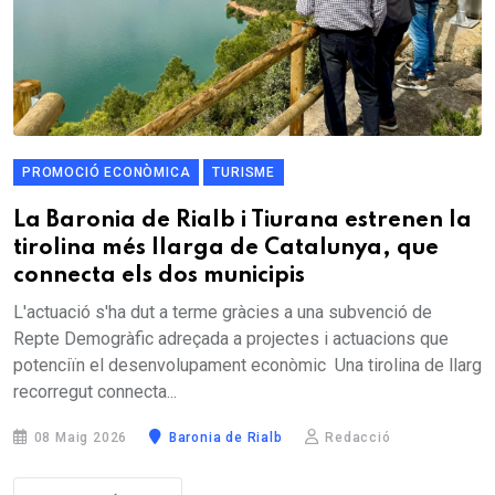
PROMOCIÓ ECONÒMICA
TURISME
La Baronia de Rialb i Tiurana estrenen la
tirolina més llarga de Catalunya, que
connecta els dos municipis
L'actuació s'ha dut a terme gràcies a una subvenció de
Repte Demogràfic adreçada a projectes i actuacions que
potenciïn el desenvolupament econòmic Una tirolina de llarg
recorregut connecta...
08 Maig 2026
Baronia de Rialb
Redacció