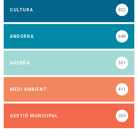
CULTURA
823
ANDORRA
648
AGENDA
551
MEDI AMBIENT
411
GESTIÓ MUNICIPAL
359