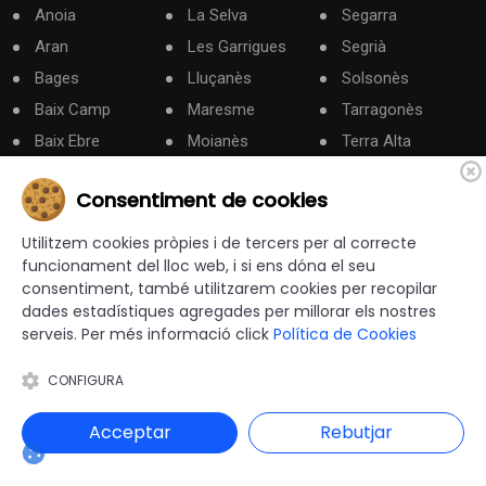
Anoia
La Selva
Segarra
Aran
Les Garrigues
Segrià
Bages
Lluçanès
Solsonès
Baix Camp
Maresme
Tarragonès
Baix Ebre
Moianès
Terra Alta
Baix Empordà
Montsià
Urgell
Consentiment de cookies
Baix Llobregat
Noguera
Vallès Occidental
Baix Penedès
Osona
Vallès Oriental
Utilitzem cookies pròpies i de tercers per al correcte
funcionament del lloc web, i si ens dóna el seu
Barcelonès
Pallars Jussà
consentiment, també utilitzarem cookies per recopilar
Berguedà
Pallars Sobirà
dades estadístiques agregades per millorar els nostres
serveis. Per més informació click
Política de Cookies
Categories
CONFIGURA
Administració Electrònica
Acceptar
Rebutjar
Administracó local
Agenda