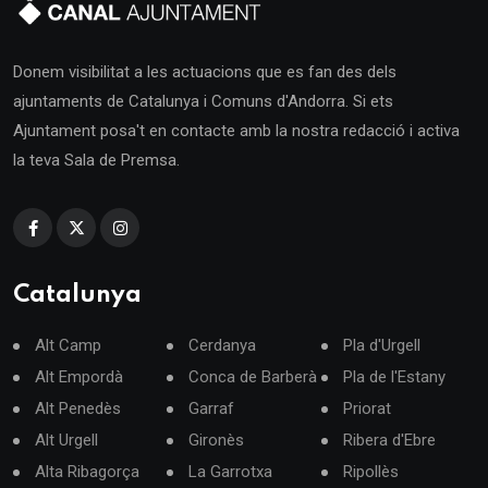
Donem visibilitat a les actuacions que es fan des dels
ajuntaments de Catalunya i Comuns d'Andorra. Si ets
Ajuntament posa't en contacte amb la nostra redacció i activa
la teva Sala de Premsa.
Catalunya
Alt Camp
Cerdanya
Pla d'Urgell
Alt Empordà
Conca de Barberà
Pla de l'Estany
Alt Penedès
Garraf
Priorat
Alt Urgell
Gironès
Ribera d'Ebre
Alta Ribagorça
La Garrotxa
Ripollès