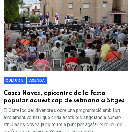
CULTURA
AGENDA
Cases Noves, epicentre de la festa
popular aquest cap de setmana a Sitges
El Correfoc del divendres obre una programació amb fort
arrelament veïnal i que crida a tots els sitgetans a sumar-
s'hi Cases Noves ja ho té tot a punt per agafar el relleu de
les festes populars a Sitges. De la mà de la...