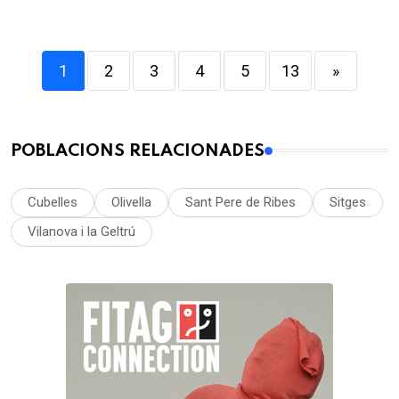
1
2
3
4
5
13
»
POBLACIONS RELACIONADES
Cubelles
Olivella
Sant Pere de Ribes
Sitges
Vilanova i la Geltrú