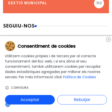
GESTIÓ MUNICIPAL
360
SEGUIU-NOS
1.016
Fans
Consentiment de cookies
Utilitzem cookies pròpies i de tercers per al correcte
funcionament del lloc web, i si ens dóna el seu
10.245
Seguidors
consentiment, també utilitzarem cookies per recopilar
dades estadístiques agregades per millorar els nostres
serveis. Per més informació click
Política de Cookies
1.481
Seguidors
CONFIGURA
Acceptar
Rebutjar