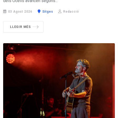
dels Ocells avancen segons...
03 Agost 2026
Sitges
Redacció
LLEGIR MÉS