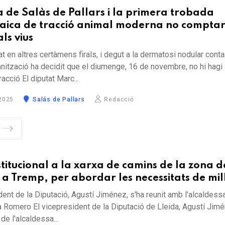
a de Salàs de Pallars i la primera trobada
naica de tracció animal moderna no compta
ls vius
t en altres certàmens firals, i degut a la dermatosi nodular cont
ganització ha decidit que el diumenge, 16 de novembre, no hi hagi
tracció El diputat Marc...
2025
Salás de Pallars
Redacció
nstitucional a la xarxa de camins de la zona d
 a Tremp, per abordar les necessitats de mil
dent de la Diputació, Agustí Jiménez, s'ha reunit amb l'alcaldess
a Romero El vicepresident de la Diputació de Lleida, Agustí Jimé
e l'alcaldessa...