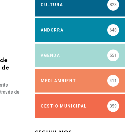
CULTURA
823
ANDORRA
648
AGENDA
551
 de
s de
MEDI AMBIENT
411
rits
 través de
GESTIÓ MUNICIPAL
359