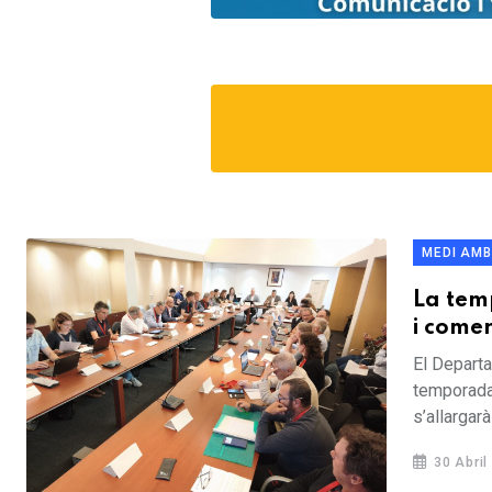
MEDI AMB
La tem
i come
El Departa
temporada
s’allargarà 
30 Abril