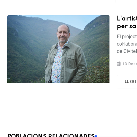
L'arti
per sa
El projec
col·labora
de Civitel
13 Des
LLEGI
POBLACIONS RELACIONADES