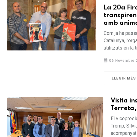
La 20a Fir
transpire
amb anima
Com ja ha passa
Catalunya, l’or
utilitzats en la 
06 Novembre 
LLEGIR MÉS
Visita i
Terreta,
El vicepresi
Tremp, Sílvi
acompanyat d