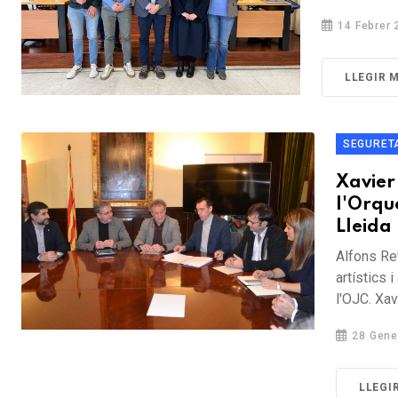
14 Febrer 
LLEGIR 
SEGURET
Xavier 
l'Orqu
Lleida
Alfons Re
artístics 
l'OJC. Xavi
28 Gene
LLEGI