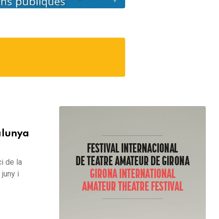
alunya
i de la
juny i