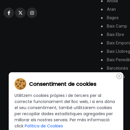
Anoia
Aran
Bages
Baix Camp
Baix Ebre
Baix Empor
Baix Llobreg
Baix Pened
Barcelonès
Berguedà
Consentiment de cookies
Utilitzem cookies pròpies i de tercers per al
correcte funcionament del lloc web, i si ens dóna
el seu consentiment, també utilitzarem cookies
per recopilar dades estadístiques agregades per
millorar els nostres serveis. Per més informació
click
Política de Cookies