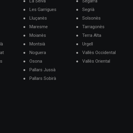
La Selva
Segarra
Les Garrigues
Segrià
Lluçanès
Solsonès
Maresme
Tarragonès
Moianès
Terra Alta
dà
Montsià
Urgell
at
Noguera
Vallès Occidental
ès
Osona
Vallès Oriental
Pallars Jussà
Pallars Sobirà