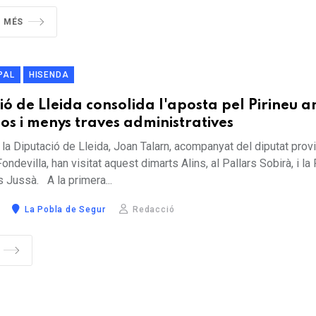
R MÉS
PAL
HISENDA
ió de Lleida consolida l'aposta pel Pirineu 
os i menys traves administratives
 la Diputació de Lleida, Joan Talarn, acompanyat del diputat provi
devilla, han visitat aquest dimarts Alins, al Pallars Sobirà, i la
s Jussà. A la primera...
La Pobla de Segur
Redacció