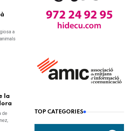
rà
agiosa a
 animals
e la
lora
TOP CATEGORIES
a de
nez,