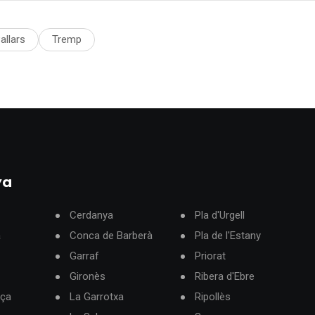
allars
Tremp
ya
Cerdanya
Pla d'Urgell
à
Conca de Barberà
Pla de l'Estany
Garraf
Priorat
Gironès
Ribera d'Ebre
rça
La Garrotxa
Ripollès