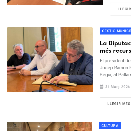
LLEGI
GESTIÓ MUNICI
La Diputac
més recurs
El president de
Josep Ramon Fon
Segur, al Pallar
31 Març 2026
LLEGIR MÉS
CULTURA