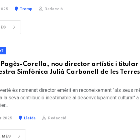
2025
Tremp
Redacció
MÉS
AT
Pagès-Corella, nou director artístic i titular
estra Simfònica Julià Carbonell de les Terre
verté és nomenat director emèrit en reconeixement "als seus mè
i a la seva contribució inestimable al desenvolupament cultural" a
er...
r 2025
Lleida
Redacció
R MÉS