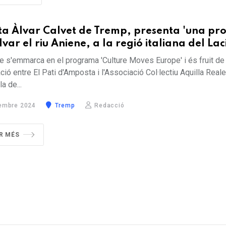
sta Àlvar Calvet de Tremp, presenta 'una pro
lvar el riu Aniene, a la regió italiana del Lac
te s'emmarca en el programa 'Culture Moves Europe' i és fruit de 
ció entre El Pati d'Amposta i l'Associació Col·lectiu Aquilla Reale 
la de...
embre 2024
Tremp
Redacció
R MÉS