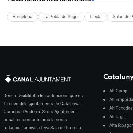
Barcelona
La Pobla de Segur
Lleida
Salás de P
Catalun
Alt Camp
Donem visibilitat a les actuacions que es
Alt Empord
fan des dels ajuntaments de Catalunya i
Alt Penedès
Comuns d'Andorra. Si ets Ajuntament
Alt Urgell
posa't en contacte amb la nostra
Alta Ribago
redacció i activa la teva Sala de Premsa.