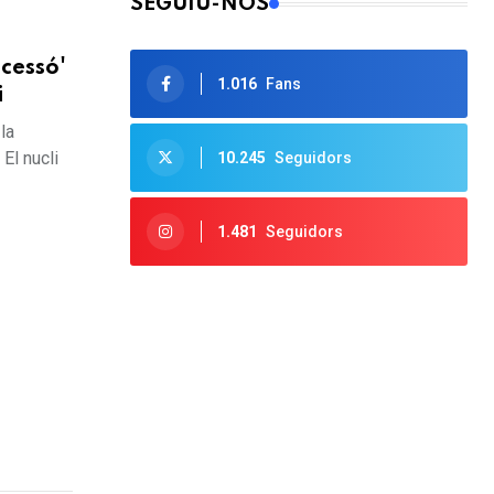
SEGUIU-NOS
cessó'
1.016
Fans
i
la
El nucli
10.245
Seguidors
1.481
Seguidors