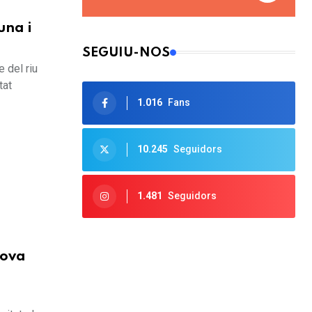
una i
SEGUIU-NOS
e del riu
tat
1.016
Fans
10.245
Seguidors
1.481
Seguidors
rova