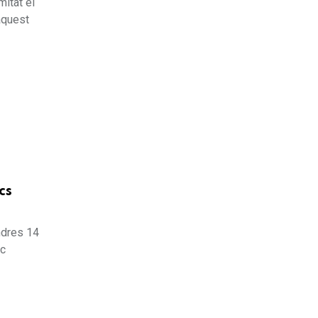
mitat el
aquest
cs
endres 14
oc