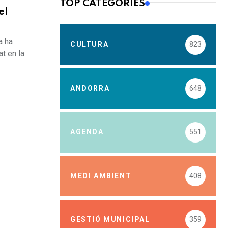
TOP CATEGORIES
el
a ha
CULTURA
823
at en la
ANDORRA
648
AGENDA
551
MEDI AMBIENT
408
GESTIÓ MUNICIPAL
359