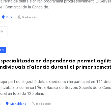
a resta de punts s'aniran programant progressivament. El Serve
ll Comarcal de la Conca de...
Pira
Redacció
ALS
especialitzada en dependència permet agilit
individuals d’atenció durant el primer semes
ajor part de la gestió dels expedients i ha participat en 111 del
litzats a la comarca L’Àrea Bàsica de Serveis Socials de la Con
rat un total de 125 plans...
6
Montblanc
Redacció