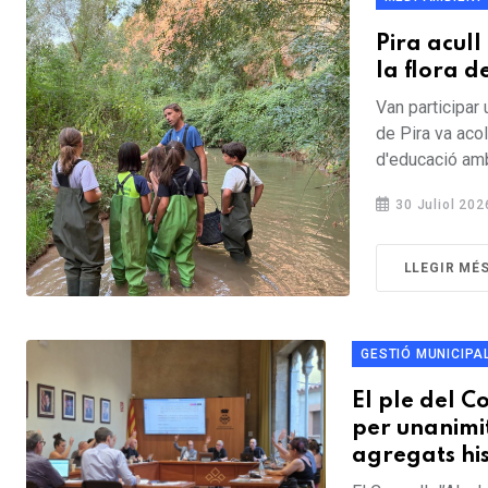
Pira acull
la flora d
Van participar 
de Pira va acol
d'educació ambi
30 Juliol 202
LLEGIR MÉ
GESTIÓ MUNICIPA
El ple del 
per unanimit
agregats hi