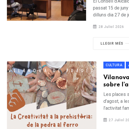
El Consell d’Alcal
passat 15 de juny
dilluns dia 27 de jul
28 Juliol 2026
LLEGIR MÉS
CULTURA
Vilanova 
sobre l’a
Les places só
d’agost, a le
l’activitat fam
27 Juliol 2