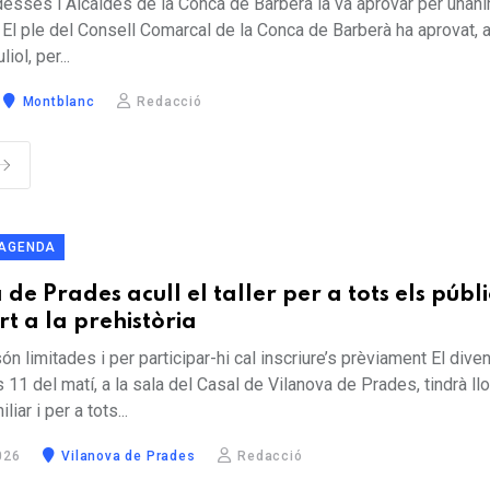
desses i Alcaldes de la Conca de Barberà la va aprovar per unani
 El ple del Consell Comarcal de la Conca de Barberà ha aprovat, 
iol, per...
Montblanc
Redacció
AGENDA
de Prades acull el taller per a tots els públi
rt a la prehistòria
n limitades i per participar-hi cal inscriure’s prèviament El div
s 11 del matí, a la sala del Casal de Vilanova de Prades, tindrà ll
iliar i per a tots...
026
Vilanova de Prades
Redacció