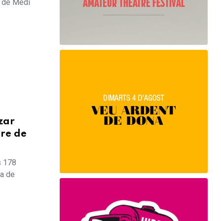
i de Medi
zar
tre de
s 178
ca de