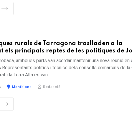
ues rurals de Tarragona traslladen a la
t els principals reptes de les polítiques de J
a trobada, ambdues parts van acordar mantenir una nova reunió en 
Representants polítics i tècnics dels consells comarcals de la
at i la Terra Alta es van...
6
Montblanc
Redacció