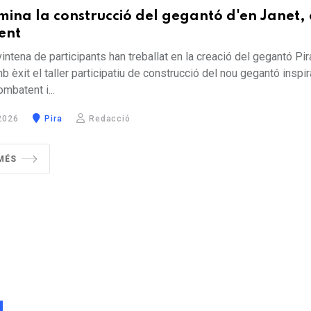
mina la construcció del gegantó d'en Janet, 
ent
intena de participants han treballat en la creació del gegantó Pir
mb èxit el taller participatiu de construcció del nou gegantó inspir
ombatent i...
 2026
Pira
Redacció
 MÉS