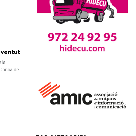
oventut
els
 Conca de