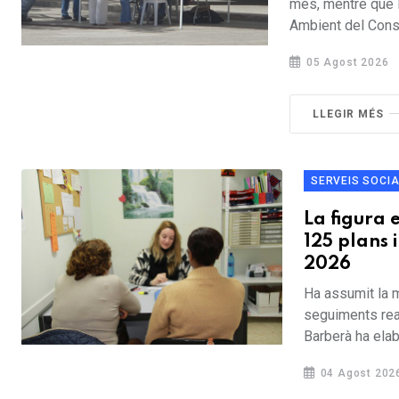
més, mentre que l
Ambient del Conse
05 Agost 2026
LLEGIR MÉS
SERVEIS SOCI
La figura 
125 plans 
2026
Ha assumit la m
seguiments rea
Barberà ha elabo
04 Agost 202