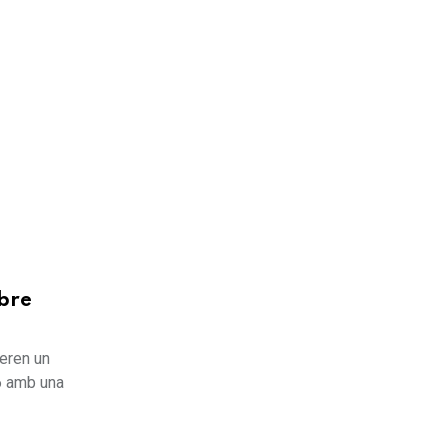
obre
peren un
6 amb una