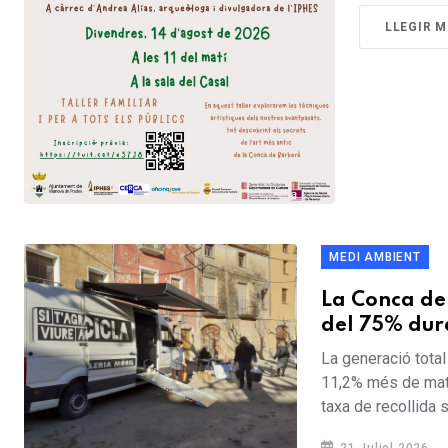
LLEGIR M
MEDI AMBIENT
La Conca de 
del 75% dur
La generació tota
11,2% més de mate
taxa de recollida s