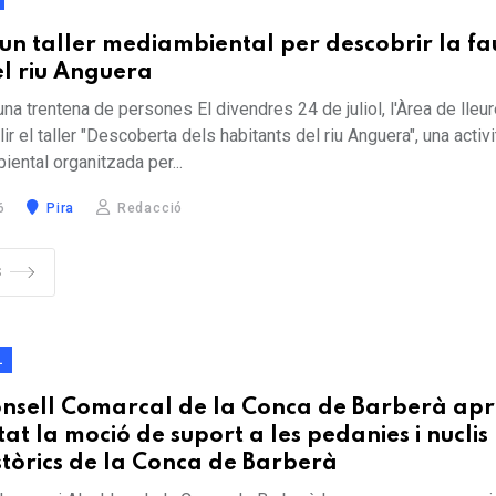
 un taller mediambiental per descobrir la fa
el riu Anguera
una trentena de persones El divendres 24 de juliol, l'Àrea de lleur
lir el taller "Descoberta dels habitants del riu Anguera", una activi
ental organitzada per...
6
Pira
Redacció
S
L
Consell Comarcal de la Conca de Barberà ap
at la moció de suport a les pedanies i nuclis
stòrics de la Conca de Barberà