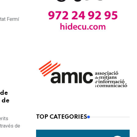
utat Fermí
 de
s de
TOP CATEGORIES
rits
 través de