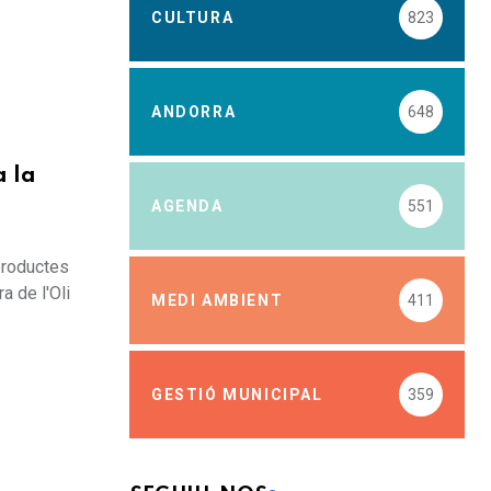
CULTURA
823
ANDORRA
648
a la
AGENDA
551
 productes
a de l'Oli
MEDI AMBIENT
411
GESTIÓ MUNICIPAL
359