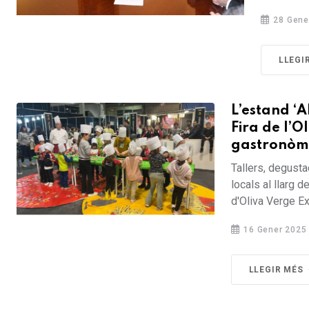
28 Gene
LLEGI
L’estand ‘A
Fira de l’O
gastronòm
Tallers, degusta
locals al llarg d
d'Oliva Verge Ex
16 Gener 2025
LLEGIR MÉS