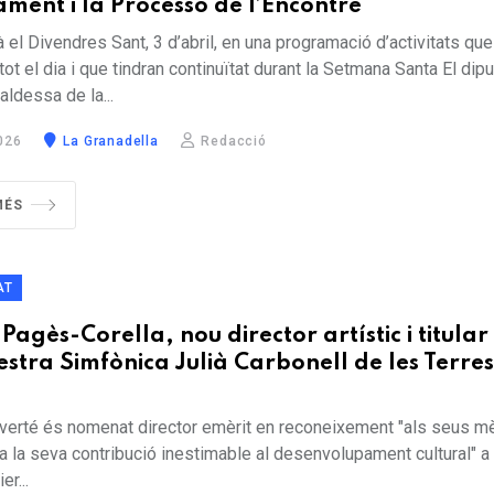
ment i la Processó de l’Encontre
 el Divendres Sant, 3 d’abril, en una programació d’activitats que
 tot el dia i que tindran continuïtat durant la Setmana Santa El dip
aldessa de la...
026
La Granadella
Redacció
MÉS
AT
Pagès-Corella, nou director artístic i titular
estra Simfònica Julià Carbonell de les Terre
verté és nomenat director emèrit en reconeixement "als seus mè
i a la seva contribució inestimable al desenvolupament cultural" a
er...