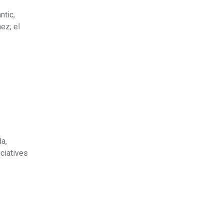
ntic,
nez; el
da,
iciatives