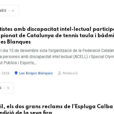
 MÉS
tistes amb discapacitat intel·lectual partici
pionat de Catalunya de tennis taula i bàdm
ges Blanques
l dia 15 de desembre sota l’organització de la Federació Catala
a persones amb discapacitat intel·lectual (ACELL) i Special Olym
t Publica i Esports,...
 2024
Les Borges Blanques
Redacció
S
xtil, els dos grans reclams de l’Espluga Calba
dició de la seva fira