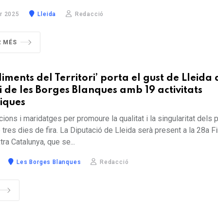
r 2025
Lleida
Redacció
R MÉS
liments del Territori’ porta el gust de Lleida 
li de les Borges Blanques amb 19 activitats
iques
cions i maridatges per promoure la qualitat i la singularitat dels
e tres dies de fira. La Diputació de Lleida serà present a la 28a Fir
tra Catalunya, que se...
Les Borges Blanques
Redacció