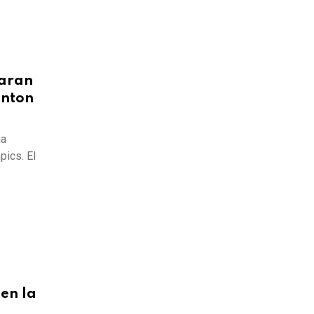
paran
inton
na
pics. El
 en la