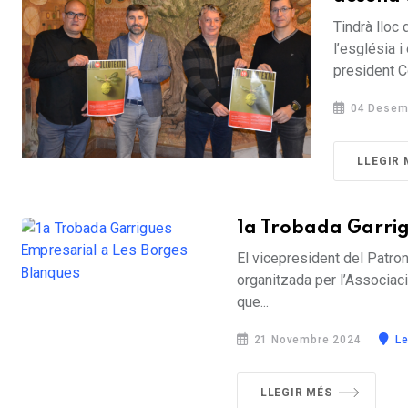
Tindrà lloc 
l’església i
president C
04 Desem
LLEGIR 
1a Trobada Garrig
El vicepresident del Patron
organitzada per l’Associaci
que...
21 Novembre 2024
Le
LLEGIR MÉS