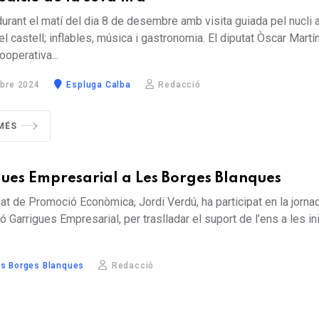
durant el matí del dia 8 de desembre amb visita guiada pel nucli a
 el castell; inflables, música i gastronomia. El diputat Òscar Martí
ooperativa...
bre 2024
Espluga Calba
Redacció
MÉS
ues Empresarial a Les Borges Blanques
at de Promoció Econòmica, Jordi Verdú, ha participat en la jorna
ó Garrigues Empresarial, per traslladar el suport de l’ens a les in
s Borges Blanques
Redacció