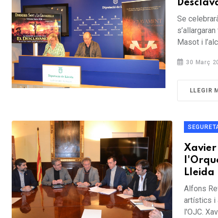
Desclava
Se celebrarà
s’allargaran
Masot i l’alc
30 Març 2
LLEGIR 
SEGURET
Xavier 
l'Orqu
Lleida
Alfons Re
artístics 
l'OJC. Xavi