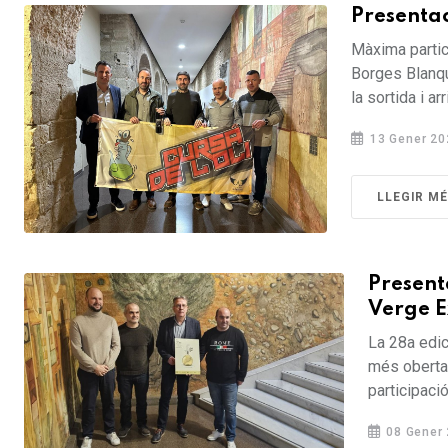
Presentac
Màxima partic
Borges Blanqu
la sortida i arr
13 Gener 20
LLEGIR M
Presenta
Verge E
La 28a edic
més oberta 
participació
08 Gener