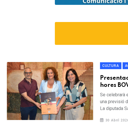
CULTURA
A
Presentac
hores BOV
Se celebrarà e
una previsió d
La diputada Sa
30 Abril 202