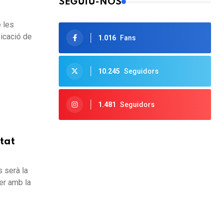
SEGUIU-NOS
e les
bicació de
1.016
Fans
10.245
Seguidors
1.481
Seguidors
itat
s serà la
er amb la