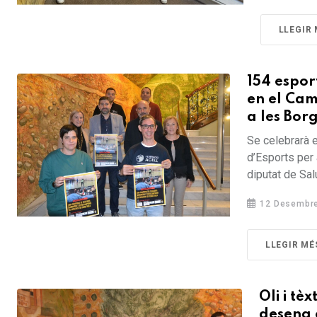
LLEGIR
154 espor
en el Cam
a les Bor
Se celebrarà e
d’Esports per 
diputat de Salu
12 Desembre
LLEGIR MÉ
Oli i tè
desena e