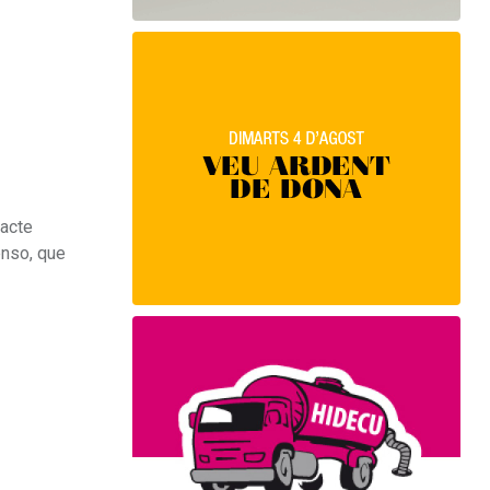
 acte
enso, que