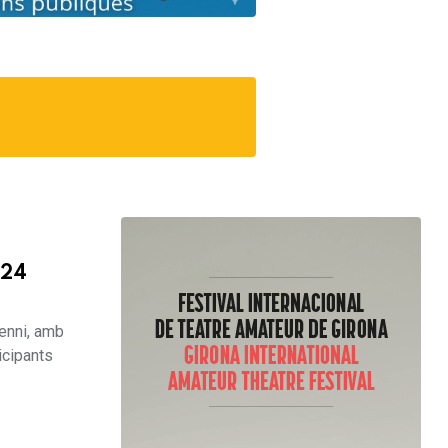
 24
xenni, amb
icipants