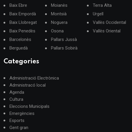
Baix Ebre
Moianès
Terra Alta
Baix Empordà
Montsià
Urgell
Baix Llobregat
Noguera
Vallès Occidental
Baix Penedès
Osona
Vallès Oriental
Barcelonès
Pallars Jussà
Berguedà
Pallars Sobirà
Categories
Administració Electrònica
Administracó local
Agenda
Cultura
Eleccions Municipals
Emergències
Esports
Gent gran