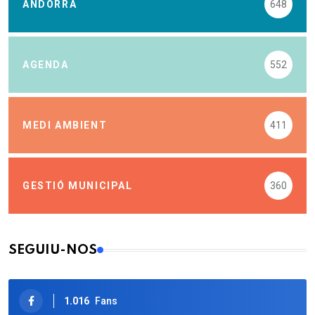
ANDORRA
648
AGENDA
552
MEDI AMBIENT
411
GESTIÓ MUNICIPAL
360
SEGUIU-NOS
1.016
Fans