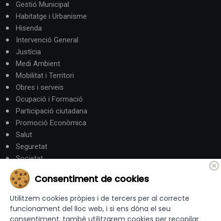
Gestió Municipal
Habitatge i Urbanisme
Hisenda
Intervenció General
Justícia
Medi Ambient
Mobilitat i Territori
Obres i serveis
Ocupació i Formació
Participació ciutadana
Promoció Econòmica
Salut
Seguretat
Societat
Turisme
Consentiment de cookies
Altres Canals
Utilitzem cookies pròpies i de tercers per al correcte
funcionament del lloc web, i si ens dóna el seu
consentiment, també utilitzarem cookies per recopilar