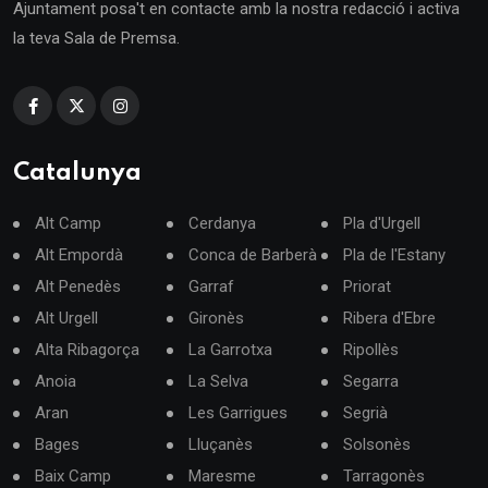
Ajuntament posa't en contacte amb la nostra redacció i activa
la teva Sala de Premsa.
Catalunya
Alt Camp
Cerdanya
Pla d'Urgell
Alt Empordà
Conca de Barberà
Pla de l'Estany
Alt Penedès
Garraf
Priorat
Alt Urgell
Gironès
Ribera d'Ebre
Alta Ribagorça
La Garrotxa
Ripollès
Anoia
La Selva
Segarra
Aran
Les Garrigues
Segrià
Bages
Lluçanès
Solsonès
Baix Camp
Maresme
Tarragonès