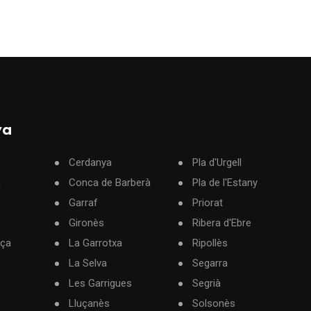
ya
Cerdanya
Pla d'Urgell
à
Conca de Barberà
Pla de l'Estany
Garraf
Priorat
Gironès
Ribera d'Ebre
rça
La Garrotxa
Ripollès
La Selva
Segarra
Les Garrigues
Segrià
Lluçanès
Solsonès