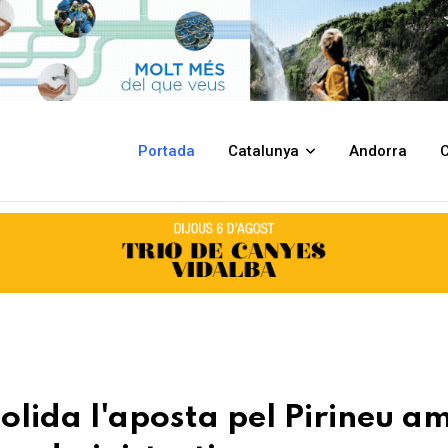
l Pirineu amb més recursos i menys traves administratives
Portada
Catalunya
Andorra
C
solida l'aposta pel Pirineu a