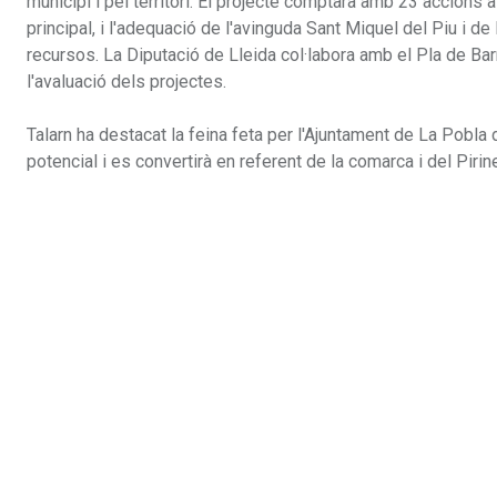
municipi i pel territori. El projecte comptarà amb 23 accions a 
principal, i l'adequació de l'avinguda Sant Miquel del Piu i de
recursos. La Diputació de Lleida col·labora amb el Pla de Bar
l'avaluació dels projectes.
Talarn ha destacat la feina feta per l'Ajuntament de La Pobl
potencial i es convertirà en referent de la comarca i del Pirin