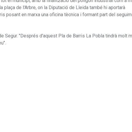
tot el municipi, amb la finalització del polígon industrial com a mi
 la plaça de l'Arbre, on la Diputació de Lleida també hi aportarà
ris posant en marxa una oficina tècnica i formant part del seguim
a de Segur. "Després d'aquest Pla de Barris La Pobla tindrà molt 
eu".