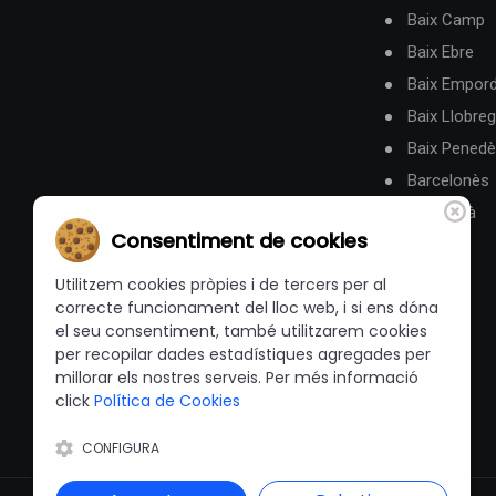
Baix Camp
Baix Ebre
Baix Empor
Baix Llobreg
Baix Pened
Barcelonès
Berguedà
Consentiment de cookies
Utilitzem cookies pròpies i de tercers per al
correcte funcionament del lloc web, i si ens dóna
el seu consentiment, també utilitzarem cookies
per recopilar dades estadístiques agregades per
millorar els nostres serveis. Per més informació
click
Política de Cookies
CONFIGURA