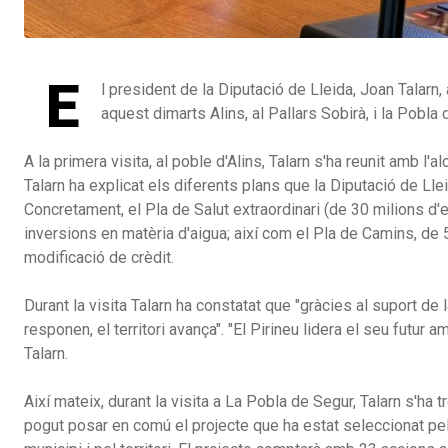
E
l president de la Diputació de Lleida, Joan Talarn
aquest dimarts Alins, al Pallars Sobirà, i la Pobla 
A la primera visita, al poble d'Alins, Talarn s'ha reunit amb l'
Talarn ha explicat els diferents plans que la Diputació de Lle
Concretament, el Pla de Salut extraordinari (de 30 milions d'
inversions en matèria d'aigua; així com el Pla de Camins, de
modificació de crèdit.
Durant la visita Talarn ha constatat que "gràcies al suport de 
responen, el territori avança". "El Pirineu lidera el seu futur
Talarn.
Així mateix, durant la visita a La Pobla de Segur, Talarn s'ha t
pogut posar en comú el projecte que ha estat seleccionat pel 