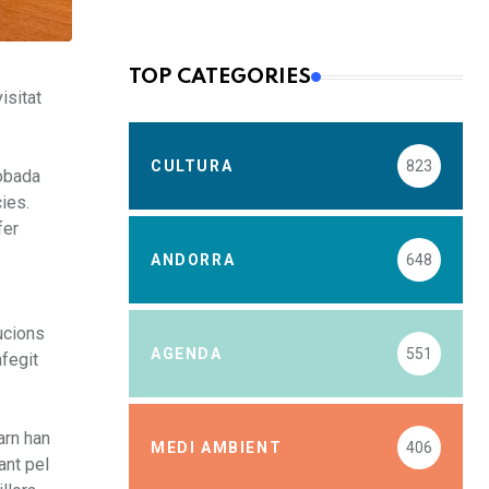
TOP CATEGORIES
isitat
CULTURA
823
robada
ies.
fer
ANDORRA
648
tucions
AGENDA
551
afegit
arn han
MEDI AMBIENT
406
ant pel