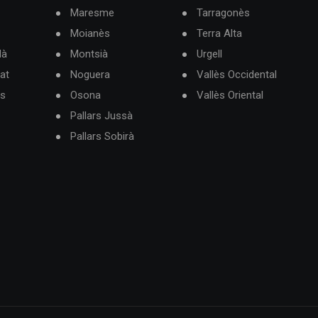
Maresme
Tarragonès
Moianès
Terra Alta
dà
Montsià
Urgell
at
Noguera
Vallès Occidental
ès
Osona
Vallès Oriental
Pallars Jussà
Pallars Sobirà