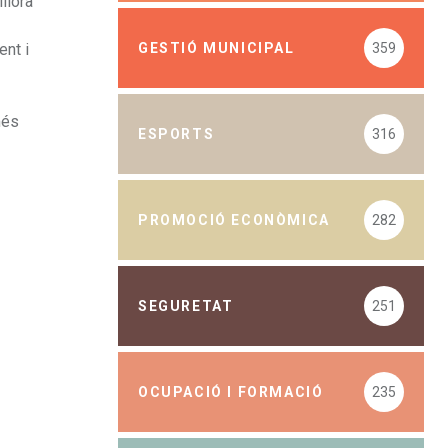
llora
GESTIÓ MUNICIPAL
359
ent i
més
ESPORTS
316
PROMOCIÓ ECONÒMICA
282
SEGURETAT
251
OCUPACIÓ I FORMACIÓ
235