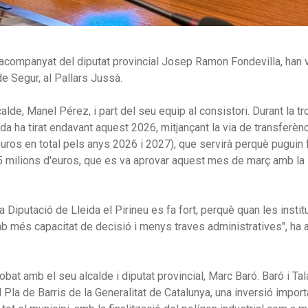
, acompanyat del diputat provincial Josep Ramon Fondevilla, han v
de Segur, al Pallars Jussà.
alcalde, Manel Pérez, i part del seu equip al consistori. Durant la t
ida ha tirat endavant aquest 2026, mitjançant la via de transferènc
euros en total pels anys 2026 i 2027), que servirà perquè puguin 
 5 milions d'euros, que es va aprovar aquest mes de març amb la
la Diputació de Lleida el Pirineu es fa fort, perquè quan les insti
 amb més capacitat de decisió i menys traves administratives", ha 
robat amb el seu alcalde i diputat provincial, Marc Baró. Baró i Tal
Pla de Barris de la Generalitat de Catalunya, una inversió import