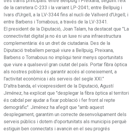
tres trams principals: entre Bellpuig i Preixana, seguint l'eix
de la carretera C-233 i la variant LP-2041; entre Bellpuig i
Ivars d'Urgell, a la LV-3344 fins al nucli de Vallverd d'Urgell; i
entre Barbens i Tornabous, a través de la LV-3341.
El president de la Diputació, Joan Talarn, ha destacat que "La
connectivitat digital ja no és un luxe ni una infraestructura
complementària: és un dret de ciutadania. Des de la
Diputació treballem perquè viure a Bellpuig, Preixana,
Barbens o Tornabous no impliqui tenir menys oportunitats
que viure a qualsevol gran ciutat del país. Portar fibra òptica
als nostres pobles és garantir accés al coneixement, a
l'activitat econòmica i als serveis del segle XXI."
D'altra banda, el vicepresident de la Diputació, Agustí
Jiménez, ha explicat que "desplegar la fibra òptica al territori
és cabdal per ajudar a fixar població i fer front al repte
demogràfic". Jiménez ha afegit que "amb aquest
desplegament, garantim un correcte desenvolupament dels
serveis públics i dotem d'oportunitats als municipis perquè
estiguin ben connectats i avancin en el seu progrés