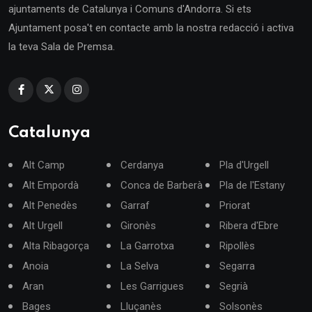
ajuntaments de Catalunya i Comuns d'Andorra. Si ets
Ajuntament posa't en contacte amb la nostra redacció i activa
la teva Sala de Premsa.
Catalunya
Alt Camp
Cerdanya
Pla d'Urgell
Alt Empordà
Conca de Barberà
Pla de l'Estany
Alt Penedès
Garraf
Priorat
Alt Urgell
Gironès
Ribera d'Ebre
Alta Ribagorça
La Garrotxa
Ripollès
Anoia
La Selva
Segarra
Aran
Les Garrigues
Segrià
Bages
Lluçanès
Solsonès