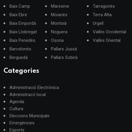
Baix Camp
Maresme
Tarragonès
Baix Ebre
Moianès
Terra Alta
Baix Empordà
Montsià
Urgell
Baix Llobregat
Noguera
Vallès Occidental
Baix Penedès
Osona
Vallès Oriental
Barcelonès
Pallars Jussà
Berguedà
Pallars Sobirà
Categories
Administració Electrònica
Administracó local
Agenda
Cultura
Eleccions Municipals
Emergències
Esports