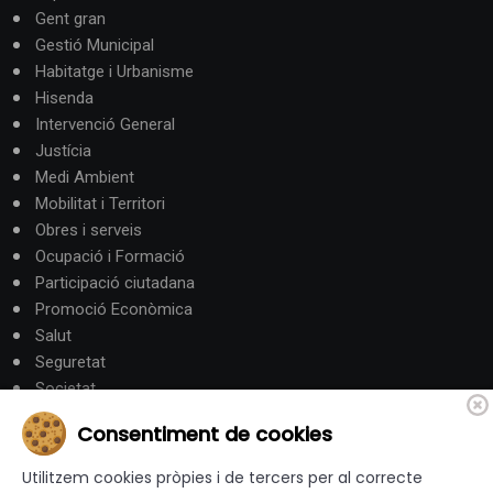
Gent gran
Gestió Municipal
Habitatge i Urbanisme
Hisenda
Intervenció General
Justícia
Medi Ambient
Mobilitat i Territori
Obres i serveis
Ocupació i Formació
Participació ciutadana
Promoció Econòmica
Salut
Seguretat
Societat
Turisme
Consentiment de cookies
Altres Canals
Utilitzem cookies pròpies i de tercers per al correcte