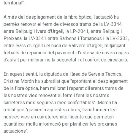
territorial".
A més del desplegament de la fibra òptica, l'actuació ha
permès renovar el ferm de diversos trams de la LV-3344,
entre Bellpuig i Ivars d'Urgell, la LP-2041, entre Bellpuig i
Preixana, la LV-3341 entre Barbens i Tornabous i la LV-3333,
entre Ivars d'Urgell i el nucli de Vallverd d'Urgell, mitjançant
treballs de reparació del paviment i l'estesa de noves capes
d'asfalt per millorar-ne la seguretat i el confort de circulació.
En aquest sentit, la diputada de l'àrea de Serveis Tècnics,
Cristina Morón ha subratllat que "aprofitant el desplegament
de la fibra òptica, hem millorat i reparat diferents trams de
les nostres vies renovant el ferm i fent les nostres
carreteres més segures i més confortables". Morón ha
reblat que "gràcies a aquestes obres, transformem les
nostres vies en carreteres intel·ligents que permeten
quantificar molta informació per planificar les pròximes
actuacions".