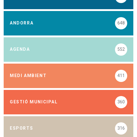
ANDORRA
648
AGENDA
552
MEDI AMBIENT
411
GESTIÓ MUNICIPAL
360
ESPORTS
316