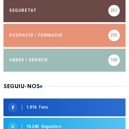
SEGURETAT
251
OCUPACIÓ I FORMACIÓ
235
OBRES I SERVEIS
100
SEGUIU-NOS
1.016
Fans
10.245
Seguidors