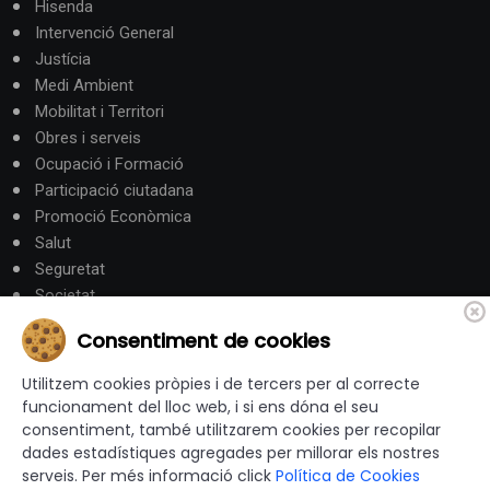
Hisenda
Intervenció General
Justícia
Medi Ambient
Mobilitat i Territori
Obres i serveis
Ocupació i Formació
Participació ciutadana
Promoció Econòmica
Salut
Seguretat
Societat
Turisme
Consentiment de cookies
Altres Canals
Utilitzem cookies pròpies i de tercers per al correcte
funcionament del lloc web, i si ens dóna el seu
consentiment, també utilitzarem cookies per recopilar
canalandorra.ad
dades estadístiques agregades per millorar els nostres
serveis. Per més informació click
Política de Cookies