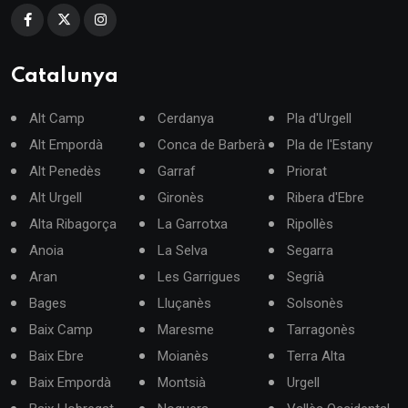
Catalunya
Alt Camp
Cerdanya
Pla d'Urgell
Alt Empordà
Conca de Barberà
Pla de l'Estany
Alt Penedès
Garraf
Priorat
Alt Urgell
Gironès
Ribera d'Ebre
Alta Ribagorça
La Garrotxa
Ripollès
Anoia
La Selva
Segarra
Aran
Les Garrigues
Segrià
Bages
Lluçanès
Solsonès
Baix Camp
Maresme
Tarragonès
Baix Ebre
Moianès
Terra Alta
Baix Empordà
Montsià
Urgell