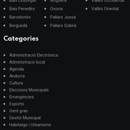
Baix Llobregat
Noguera
Vallès Occidental
Baix Penedès
Osona
Vallès Oriental
Barcelonès
Pallars Jussà
Berguedà
Pallars Sobirà
Categories
Administració Electrònica
Administracó local
Agenda
Andorra
Cultura
Eleccions Municipals
Emergències
Esports
Gent gran
Gestió Municipal
Habitatge i Urbanisme