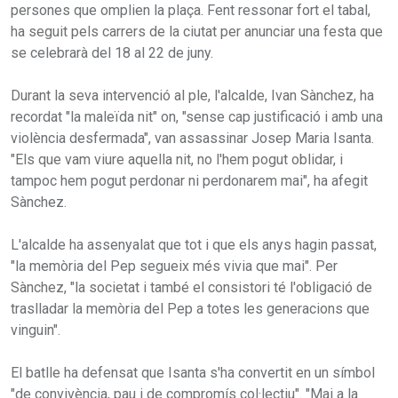
persones que omplien la plaça. Fent ressonar fort el tabal,
ha seguit pels carrers de la ciutat per anunciar una festa que
se celebrarà del 18 al 22 de juny.
Durant la seva intervenció al ple, l'alcalde, Ivan Sànchez, ha
recordat "la maleïda nit" on, "sense cap justificació i amb una
violència desfermada", van assassinar Josep Maria Isanta.
"Els que vam viure aquella nit, no l'hem pogut oblidar, i
tampoc hem pogut perdonar ni perdonarem mai", ha afegit
Sànchez.
L'alcalde ha assenyalat que tot i que els anys hagin passat,
"la memòria del Pep segueix més vivia que mai". Per
Sànchez, "la societat i també el consistori té l'obligació de
traslladar la memòria del Pep a totes les generacions que
vinguin".
El batlle ha defensat que Isanta s'ha convertit en un símbol
"de convivència, pau i de compromís col·lectiu". "Mai a la