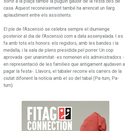
sortir a la plaça també la puguin gaudir de la festa des de
casa. Aquest reconeixement també ha arrencat un llarg
aplaudiment entre els assistents.
El ple de l'Ascensió se celebra sempre el diumenge
posterior al dia de l'Ascensió com a data assenyalada. I es
fa amb tots els honors: els regidors, amb les bandes i la
medalla, i la sala de plens presidida pel porrer. Un cop
aprovada -per unanimitat- es nomenen els administradors -
en representació de les famílies que antigament ajudaven a
pagar la festa-. Llavors, el tabaler recorre els carrers de la
ciutat difonent la notícia amb el so del tabal (Pa-tum, Pa-
tum).