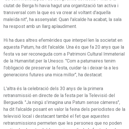
ciutat de Berga hi havia hagut una organització tan activa i
transversal com la que es va crear al voltant d'aquella
maleïda nit", ha assenyalat. Quan l'alcalde ha acabat, la sala
ha respost amb un llarg aplaudiment.
Hi ha dues altres efemèrides que interpel·len la societat en
aquesta Patum, ha dit l'alcalde. Una és que fa 20 anys que la
festa va ser reconeguda com a Patrimoni Cultural Immaterial
de la Humanitat per la Unesco. "Com a patumaires tenim
l'obligació de preservar la festa, cuidar-la i deixar-la a les
generacions futures una mica millor", ha destacat.
L'altra és la celebració dels 30 anys de la primera
retransmissió en directe de la festa per la Televisió del
Berguedà. "Ja ningú s'imagina una Patum sense càmeres",
ha dit l'alcalde posant en valor la feina dels periodistes de la
televisió local i destacant també el fet que aquestes
retransmissions permeten que les persones que no poden