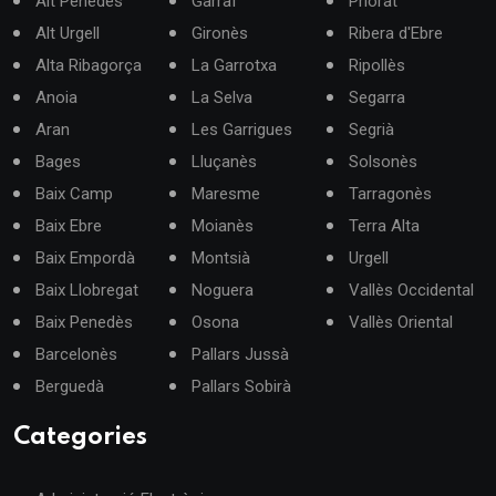
Alt Penedès
Garraf
Priorat
Alt Urgell
Gironès
Ribera d'Ebre
Alta Ribagorça
La Garrotxa
Ripollès
Anoia
La Selva
Segarra
Aran
Les Garrigues
Segrià
Bages
Lluçanès
Solsonès
Baix Camp
Maresme
Tarragonès
Baix Ebre
Moianès
Terra Alta
Baix Empordà
Montsià
Urgell
Baix Llobregat
Noguera
Vallès Occidental
Baix Penedès
Osona
Vallès Oriental
Barcelonès
Pallars Jussà
Berguedà
Pallars Sobirà
Categories