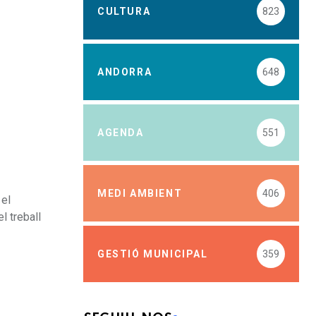
CULTURA
823
ANDORRA
648
AGENDA
551
MEDI AMBIENT
406
 el
l treball
GESTIÓ MUNICIPAL
359