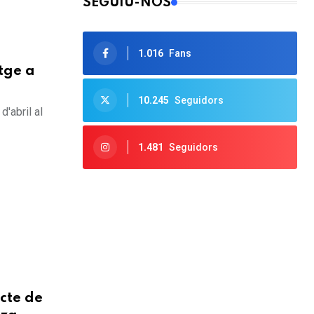
SEGUIU-NOS
1.016
Fans
tge a
10.245
Seguidors
d'abril al
1.481
Seguidors
cte de