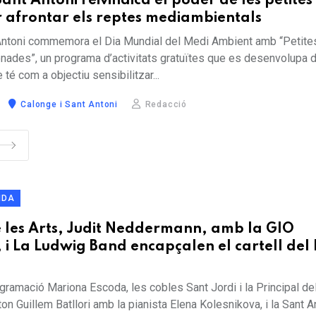
ant Antoni reivindica el poder de les petites
r afrontar els reptes mediambientals
Antoni commemora el Dia Mundial del Medi Ambient amb “Petite
onades”, un programa d’activitats gratuïtes que es desenvolupa d
e té com a objectiu sensibilitzar...
Calonge i Sant Antoni
Redacció
NDA
e les Arts, Judit Neddermann, amb la GIO
i La Ludwig Band encapçalen el cartell del F
gramació Mariona Escoda, les cobles Sant Jordi i la Principal de
íton Guillem Batllori amb la pianista Elena Kolesnikova, i la Sant 