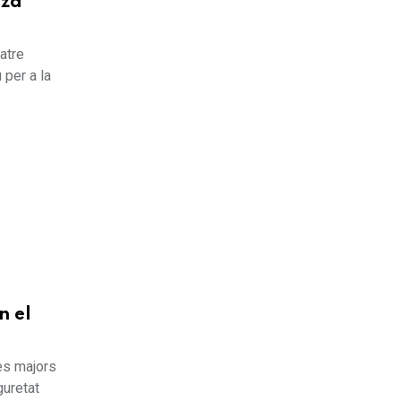
oza
atre
 per a la
n el
nes majors
guretat