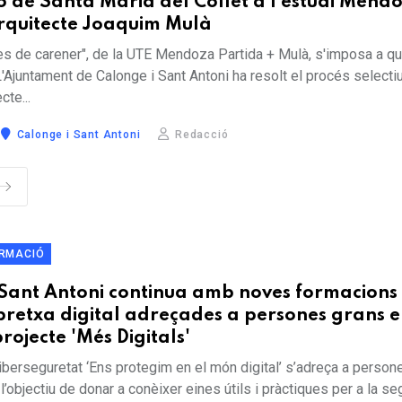
ió de Santa Maria del Collet a l'estudi Mend
'arquitecte Joaquim Mulà
les de carener", de la UTE Mendoza Partida + Mulà, s'imposa a qu
Ajuntament de Calonge i Sant Antoni ha resolt el procés selectiu
cte...
Calonge i Sant Antoni
Redacció
ORMACIÓ
 Sant Antoni continua amb noves formacions
bretxa digital adreçades a persones grans e
rojecte 'Més Digitals'
iberseguretat ‘Ens protegim en el món digital’ s’adreça a perso
 l’objectiu de donar a conèixer eines útils i pràctiques per a la se