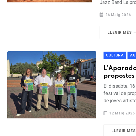
Jazz Band La pro
26 Maig 2026
LLEGIR MÉS
CULTURA
AG
L’Aparado
propostes
El dissabte, 16 
festival de pro
de joves artiste
12 Maig 2026
LLEGIR MÉS