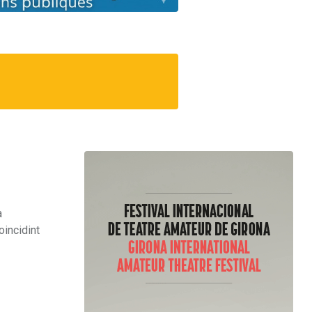
a
coincidint