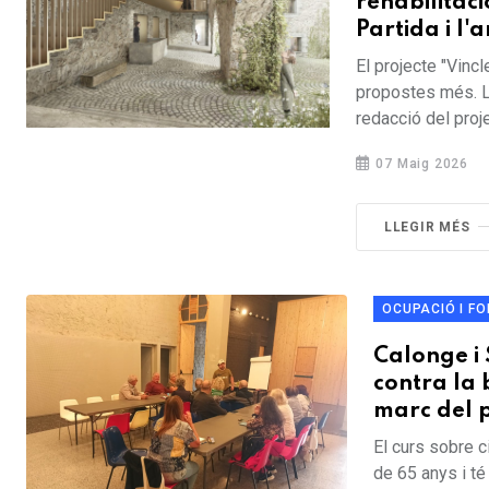
rehabilitac
Partida i l
El projecte "Vinc
propostes més. L'
redacció del proje
07 Maig 2026
LLEGIR MÉS
OCUPACIÓ I F
Calonge i
contra la 
marc del p
El curs sobre c
de 65 anys i té