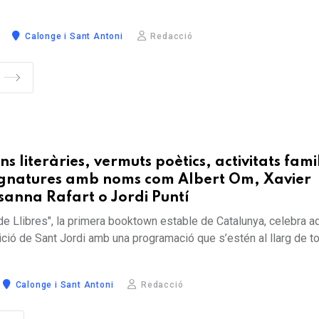
Calonge i Sant Antoni
Redacció
s literàries, vermuts poètics, activitats fami
signatures amb noms com Albert Om, Xavier
sanna Rafart o Jordi Puntí
de Llibres", la primera booktown estable de Catalunya, celebra a
ició de Sant Jordi amb una programació que s’estén al llarg de to
Calonge i Sant Antoni
Redacció