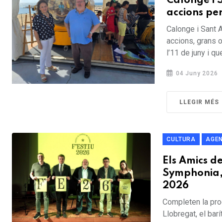
Calonge i S
accions pe
Calonge i Sant 
accions, grans 
l’11 de juny i qu
04 Juny 2026
LLEGIR MÉS
CULTURA
AGE
Els Amics d
Symphonia, 
2026
Completen la pro
Llobregat, el bar