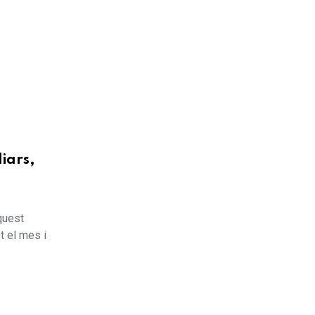
liars,
quest
t el mes i