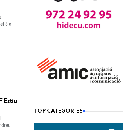
s
el 3 a
'Estiu
TOP CATEGORIES
l
Andreu