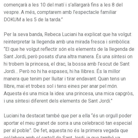
començarà a les 10 del matí i s’allargarà fins a les 8 del
vespre. A més, comptarem amb l’espectacle familiar
DOKUM a les 5 de la tarda.”
Per la seva banda, Rebeca Luciani ha explicat que ha volgut
reinterpretar la llegenda amb una mirada fresca i simbòlica:
“El que he volgut reflectir són els elements de la llegenda de
Sant Jordi, però posats d’una altra manera. És una síntesi on
hi trobem la princesa, el drac, la bossa amb l’escut de Sant
Jordi… Però no hi ha espases, hi ha llibres. És la millor
manera que tenim per lluitar i tirar endavant. Quan tens un
llibre, mai et trobes sol i tens eines per anar pel món.
Aquesta és una mica la idea: una princesa, una mica capgròs,
i una síntesi diferent dels elements de Sant Jordi.”
Luciani ha destacat també que per a ella “és un orgull poder
aportar el meu granet de sorra a una celebració tan especial
per al poble”. De fet, aquesta no és la primera vegada que
col·labora amb el cartell de Sant Jordi, ja que també va