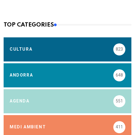
TOP CATEGORIES
CULTURA
823
ANDORRA
648
AGENDA
551
MEDI AMBIENT
411