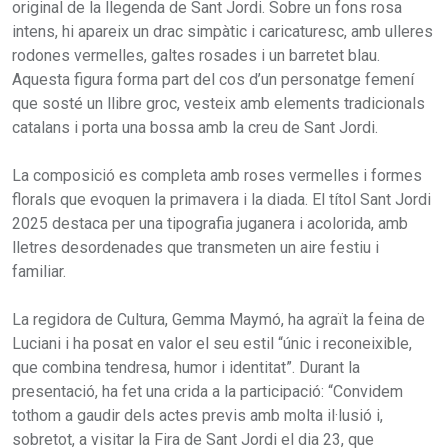
original de la llegenda de Sant Jordi. Sobre un fons rosa
intens, hi apareix un drac simpàtic i caricaturesc, amb ulleres
rodones vermelles, galtes rosades i un barretet blau.
Aquesta figura forma part del cos d’un personatge femení
que sosté un llibre groc, vesteix amb elements tradicionals
catalans i porta una bossa amb la creu de Sant Jordi.
La composició es completa amb roses vermelles i formes
florals que evoquen la primavera i la diada. El títol Sant Jordi
2025 destaca per una tipografia juganera i acolorida, amb
lletres desordenades que transmeten un aire festiu i
familiar.
La regidora de Cultura, Gemma Maymó, ha agraït la feina de
Luciani i ha posat en valor el seu estil “únic i reconeixible,
que combina tendresa, humor i identitat”. Durant la
presentació, ha fet una crida a la participació: “Convidem
tothom a gaudir dels actes previs amb molta il·lusió i,
sobretot, a visitar la Fira de Sant Jordi el dia 23, que