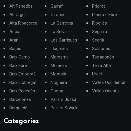
Alt Penedès
Garraf
Priorat
Alt Urgell
Gironès
Ribera d'Ebre
Alta Ribagorça
La Garrotxa
Ripollès
Anoia
La Selva
Segarra
Aran
Les Garrigues
Segrià
Bages
Lluçanès
Solsonès
Baix Camp
Maresme
Tarragonès
Baix Ebre
Moianès
Terra Alta
Baix Empordà
Montsià
Urgell
Baix Llobregat
Noguera
Vallès Occidental
Baix Penedès
Osona
Vallès Oriental
Barcelonès
Pallars Jussà
Berguedà
Pallars Sobirà
Categories