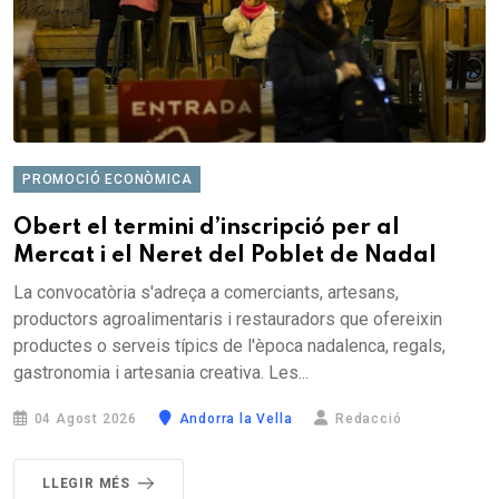
PROMOCIÓ ECONÒMICA
Obert el termini d’inscripció per al
Mercat i el Neret del Poblet de Nadal
La convocatòria s'adreça a comerciants, artesans,
productors agroalimentaris i restauradors que ofereixin
productes o serveis típics de l'època nadalenca, regals,
gastronomia i artesania creativa. Les...
04 Agost 2026
Andorra la Vella
Redacció
LLEGIR MÉS