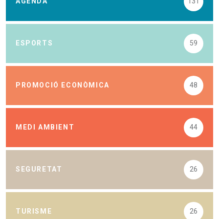
AGENDA
131
ESPORTS
59
PROMOCIÓ ECONÒMICA
48
MEDI AMBIENT
44
SEGURETAT
26
TURISME
26