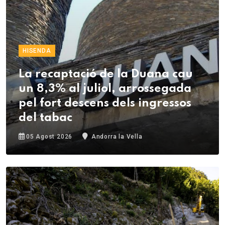
HISENDA
La recaptació de la Duana cau
un 8,3% al juliol, arrossegada
pel fort descens dels ingressos
del tabac
05 Agost 2026
Andorra la Vella