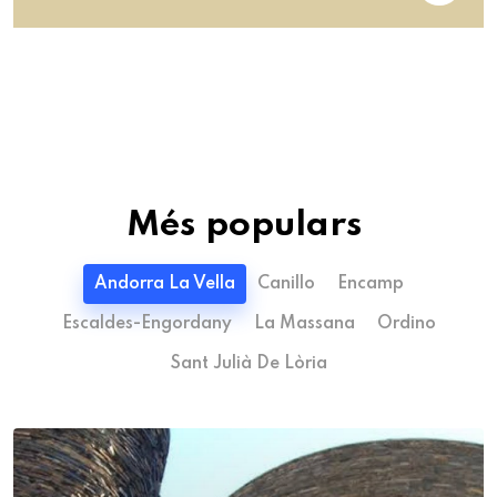
Més populars
Andorra La Vella
Canillo
Encamp
Escaldes-Engordany
La Massana
Ordino
Sant Julià De Lòria