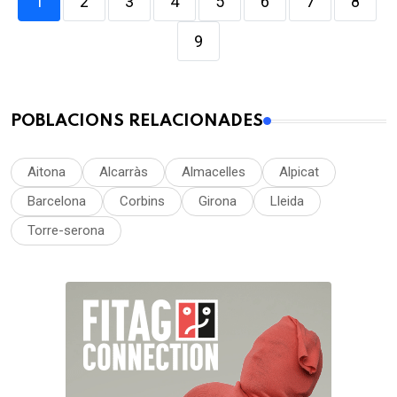
1
2
3
4
5
6
7
8
9
POBLACIONS RELACIONADES
Aitona
Alcarràs
Almacelles
Alpicat
Barcelona
Corbins
Girona
Lleida
Torre-serona