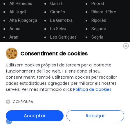
Alt Penedès
Garraf
Priorat
Alt Urgell
Gironès
Ribera d'Ebre
Alta Ribagorça
La Garrotxa
Ripollès
Anoia
La Selva
Segarra
Aran
Les Garrigues
Segrià
Bages
Lluçanès
Solsonès
Consentiment de cookies
Baix Camp
Maresme
Tarragonès
Baix Ebre
Moianès
Terra Alta
Utilitzem cookies pròpies i de tercers per al correcte
funcionament del lloc web, i si ens dóna el seu
Baix Empordà
Montsià
Urgell
consentiment, també utilitzarem cookies per recopilar
Baix Llobregat
Noguera
Vallès Occidental
dades estadístiques agregades per millorar els nostres
Baix Penedès
Osona
Vallès Oriental
serveis. Per més informació click
Política de Cookies
Barcelonès
Pallars Jussà
CONFIGURA
Berguedà
Pallars Sobirà
Acceptar
Rebutjar
Categories