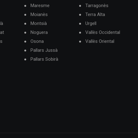
Maresme
Tarragonès
Moianès
Terra Alta
dà
Montsià
Urgell
at
Noguera
Vallès Occidental
ès
Osona
Vallès Oriental
Pallars Jussà
Pallars Sobirà