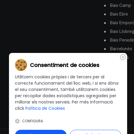
Baix Camp
Baix Ebre
Baix Empor
Baix Llobreg
Baix Pened
Barcelonès
Berguedà
Consentiment de cookies
Utilitzem cookies pròpies i de tercers per al
correcte funcionament del lloc web, i si ens dóna
el seu consentiment, també utilitzarem cookies
per recopilar dades estadístiques agregades per
millorar els nostres serveis. Per més informació
click
Política de Cookies
CONFIGURA