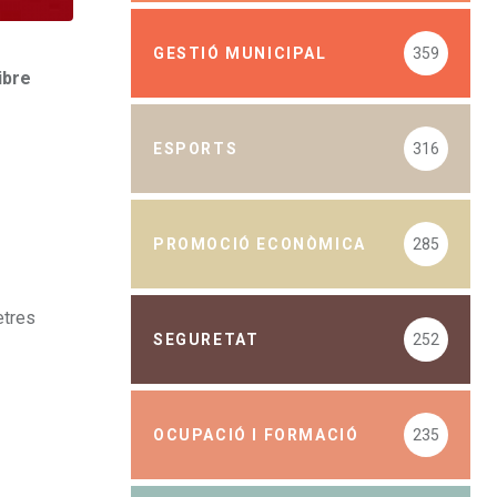
GESTIÓ MUNICIPAL
359
ibre
ESPORTS
316
PROMOCIÓ ECONÒMICA
285
etres
SEGURETAT
252
OCUPACIÓ I FORMACIÓ
235