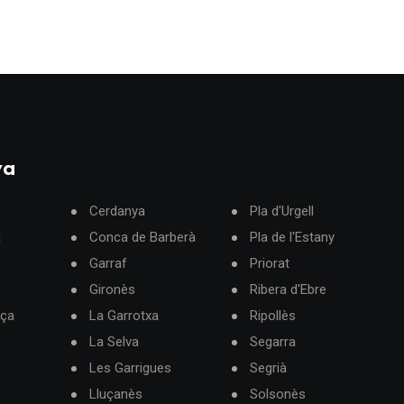
ya
Cerdanya
Pla d'Urgell
à
Conca de Barberà
Pla de l'Estany
Garraf
Priorat
Gironès
Ribera d'Ebre
rça
La Garrotxa
Ripollès
La Selva
Segarra
Les Garrigues
Segrià
Lluçanès
Solsonès