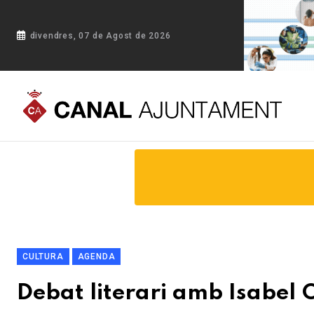
divendres, 07 de Agost de 2026
Portada
Blog
Debat literari amb Isabel Olesti a Altafulla
CULTURA
AGENDA
Debat literari amb Isabel O