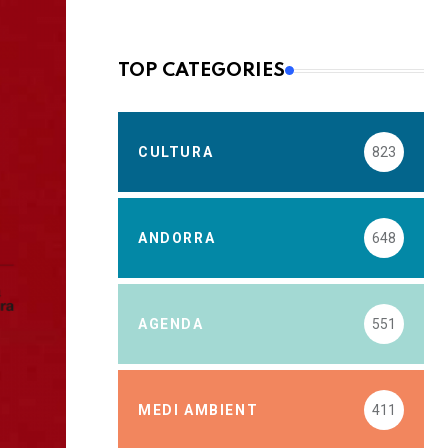
TOP CATEGORIES
CULTURA
823
ANDORRA
648
AGENDA
551
MEDI AMBIENT
411