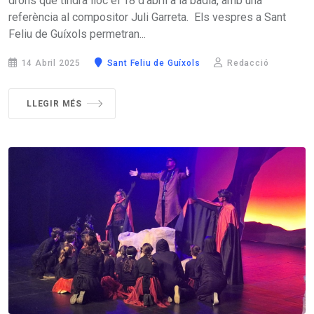
drons que tindrà lloc el 18 d'abril a la badia, amb una
referència al compositor Juli Garreta. Els vespres a Sant
Feliu de Guíxols permetran...
14 Abril 2025
Sant Feliu de Guíxols
Redacció
LLEGIR MÉS