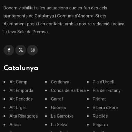
Donem visibilitat a les actuacions que es fan des dels
ajuntaments de Catalunya i Comuns d'Andorra. Si ets
Ajuntament posa't en contacte amb la nostra redacció i activa
la teva Sala de Premsa.
Catalunya
Alt Camp
Cerdanya
Pla d'Urgell
Alt Empordà
Conca de Barberà
Pla de l'Estany
Alt Penedès
Garraf
Priorat
Alt Urgell
Gironès
Ribera d'Ebre
Alta Ribagorça
La Garrotxa
Ripollès
Anoia
La Selva
Segarra