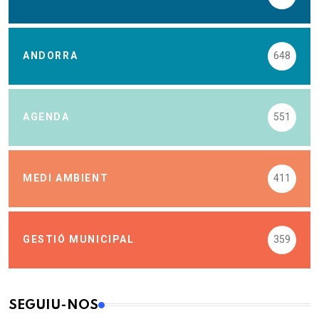
ANDORRA
648
AGENDA
551
MEDI AMBIENT
411
GESTIÓ MUNICIPAL
359
SEGUIU-NOS