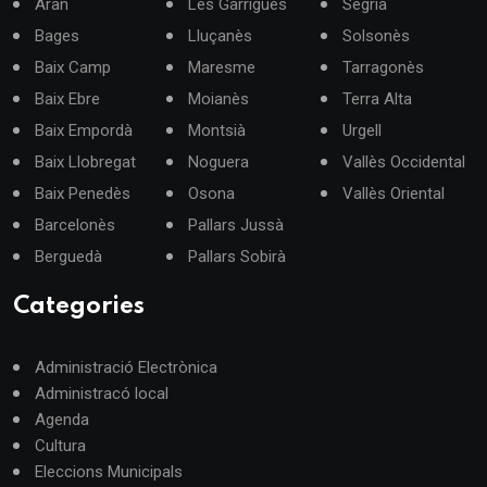
Aran
Les Garrigues
Segrià
Bages
Lluçanès
Solsonès
Baix Camp
Maresme
Tarragonès
Baix Ebre
Moianès
Terra Alta
Baix Empordà
Montsià
Urgell
Baix Llobregat
Noguera
Vallès Occidental
Baix Penedès
Osona
Vallès Oriental
Barcelonès
Pallars Jussà
Berguedà
Pallars Sobirà
Categories
Administració Electrònica
Administracó local
Agenda
Cultura
Eleccions Municipals