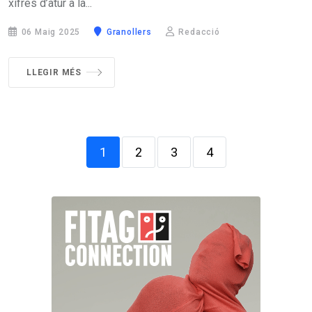
xifres d’atur a la...
06 Maig 2025
Granollers
Redacció
LLEGIR MÉS
1
2
3
4