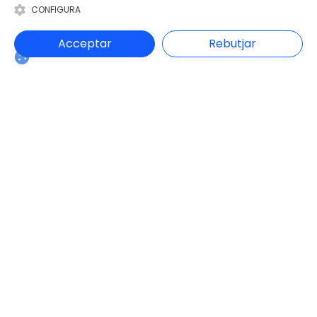
Alt Urgell
Gironès
Ribera d'Ebre
CONFIGURA
Alta Ribagorça
La Garrotxa
Ripollès
Acceptar
Rebutjar
Anoia
La Selva
Segarra
Aran
Les Garrigues
Segrià
Bages
Lluçanès
Solsonès
Baix Camp
Maresme
Tarragonès
Baix Ebre
Moianès
Terra Alta
Baix Empordà
Montsià
Urgell
Baix Llobregat
Noguera
Vallès Occidental
Baix Penedès
Osona
Vallès Oriental
Barcelonès
Pallars Jussà
Berguedà
Pallars Sobirà
Categories
Administració Electrònica