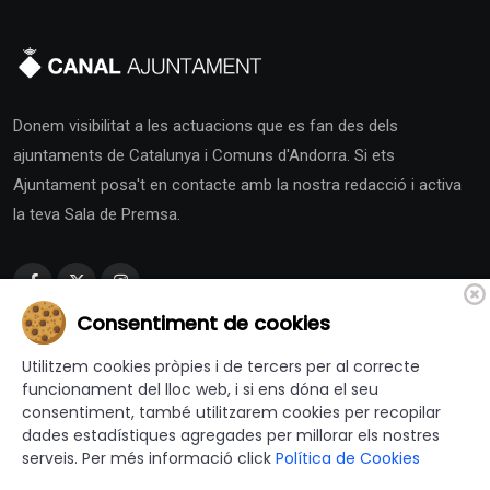
Donem visibilitat a les actuacions que es fan des dels
ajuntaments de Catalunya i Comuns d'Andorra. Si ets
Ajuntament posa't en contacte amb la nostra redacció i activa
la teva Sala de Premsa.
Consentiment de cookies
Catalunya
Utilitzem cookies pròpies i de tercers per al correcte
funcionament del lloc web, i si ens dóna el seu
Alt Camp
Cerdanya
Pla d'Urgell
consentiment, també utilitzarem cookies per recopilar
Alt Empordà
Conca de Barberà
Pla de l'Estany
dades estadístiques agregades per millorar els nostres
serveis. Per més informació click
Política de Cookies
Alt Penedès
Garraf
Priorat