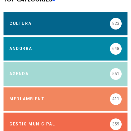
CULTURA
823
ANDORRA
648
AGENDA
551
MEDI AMBIENT
411
GESTIÓ MUNICIPAL
359