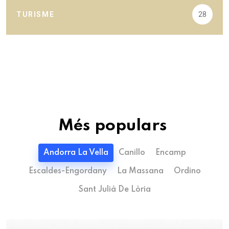
TURISME
28
Més populars
Andorra La Vella
Canillo
Encamp
Escaldes-Engordany
La Massana
Ordino
Sant Julià De Lòria