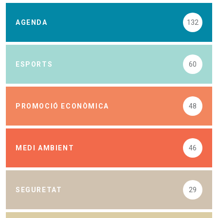
AGENDA
132
ESPORTS
60
PROMOCIÓ ECONÒMICA
48
MEDI AMBIENT
46
SEGURETAT
29