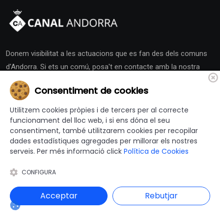
Donem visibilitat a les actuacions que es fan des dels comuns
d'Andorra. Si ets un comú, posa't en contacte amb la nostra
redacció i activa la teva Sala de Premsa.
Consentiment de cookies
Utilitzem cookies pròpies i de tercers per al correcte
funcionament del lloc web, i si ens dóna el seu
consentiment, també utilitzarem cookies per recopilar
dades estadístiques agregades per millorar els nostres
Altres Canals
serveis. Per més informació click
Política de Cookies
CONFIGURA
canalajuntament.cat
Acceptar
Rebutjar
Andorra