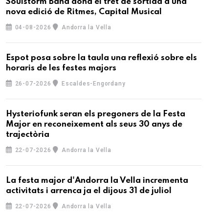
Soulstorm Band dona el tret de sortida a una
nova edició de Ritmes, Capital Musical
04-08-2026
Andorra la Vella
Espot posa sobre la taula una reflexió sobre els
horaris de les festes majors
26-07-2026
Escaldes-Engordany
Hysteriofunk seran els pregoners de la Festa
Major en reconeixement als seus 30 anys de
trajectòria
22-07-2026
Andorra la Vella
La festa major d'Andorra la Vella incrementa
activitats i arrenca ja el dijous 31 de juliol
22-07-2026
Andorra la Vella