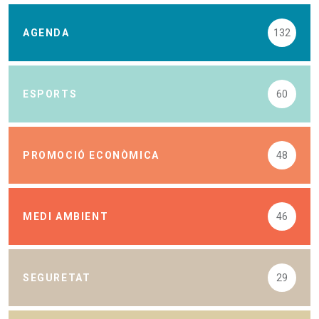
AGENDA
132
ESPORTS
60
PROMOCIÓ ECONÒMICA
48
MEDI AMBIENT
46
SEGURETAT
29