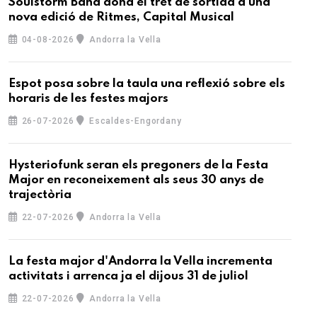
Soulstorm Band dona el tret de sortida a una
nova edició de Ritmes, Capital Musical
04-08-2026
Andorra la Vella
Espot posa sobre la taula una reflexió sobre els
horaris de les festes majors
26-07-2026
Escaldes-Engordany
Hysteriofunk seran els pregoners de la Festa
Major en reconeixement als seus 30 anys de
trajectòria
22-07-2026
Andorra la Vella
La festa major d'Andorra la Vella incrementa
activitats i arrenca ja el dijous 31 de juliol
22-07-2026
Andorra la Vella