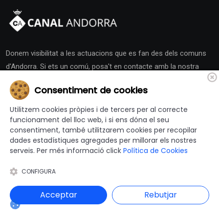
Donem visibilitat a les actuacions que es fan des dels comuns
d'Andorra. Si ets un comú, posa't en contacte amb la nostra
redacció i activa la teva Sala de Premsa.
Consentiment de cookies
Utilitzem cookies pròpies i de tercers per al correcte
funcionament del lloc web, i si ens dóna el seu
consentiment, també utilitzarem cookies per recopilar
dades estadístiques agregades per millorar els nostres
Altres Canals
serveis. Per més informació click
Política de Cookies
CONFIGURA
canalajuntament.cat
Acceptar
Rebutjar
Andorra