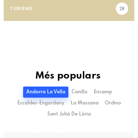
TURISME
28
Més populars
Andorra La Vella
Canillo
Encamp
Escaldes-Engordany
La Massana
Ordino
Sant Julià De Lòria