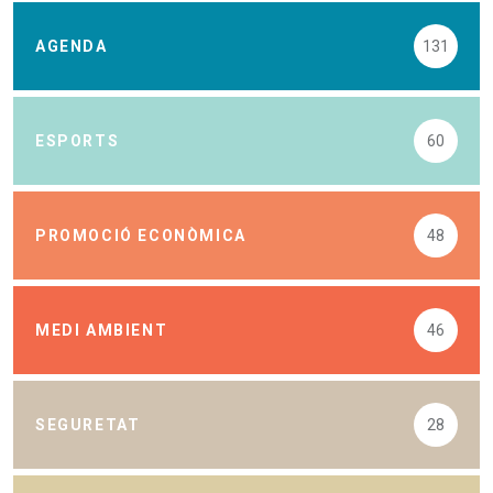
AGENDA
131
ESPORTS
60
PROMOCIÓ ECONÒMICA
48
MEDI AMBIENT
46
SEGURETAT
28