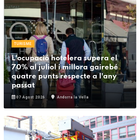
TURISME
L'ocupació hotelera supera el
70% al juliol i millora gairebé
quatre punts respecte a l'any
passat
07 Agost 2026
Andorra la Vella