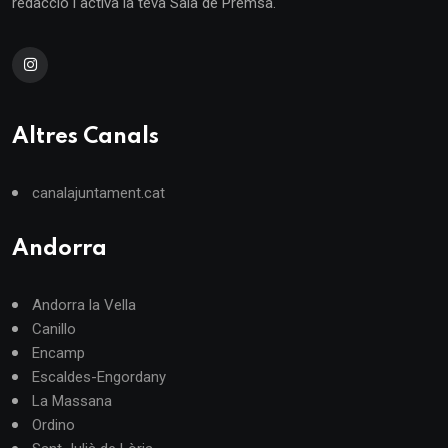
redacció i activa la teva Sala de Premsa.
Altres Canals
canalajuntament.cat
Andorra
Andorra la Vella
Canillo
Encamp
Escaldes-Engordany
La Massana
Ordino