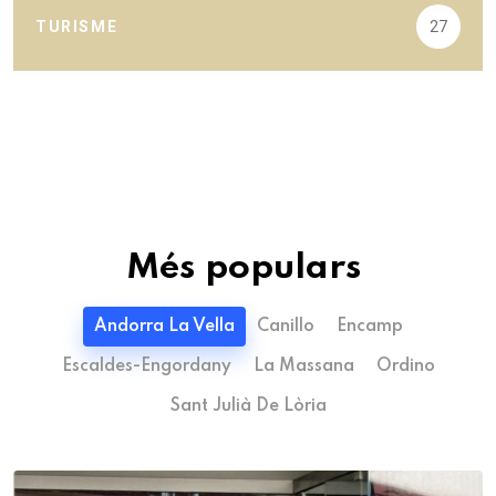
TURISME
27
Més populars
Andorra La Vella
Canillo
Encamp
Escaldes-Engordany
La Massana
Ordino
Sant Julià De Lòria