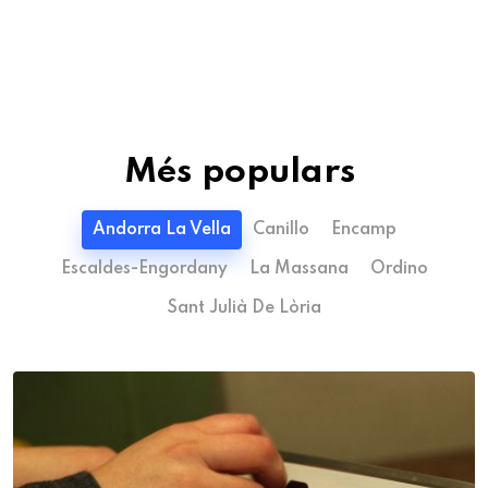
Més populars
Andorra La Vella
Canillo
Encamp
Escaldes-Engordany
La Massana
Ordino
Sant Julià De Lòria