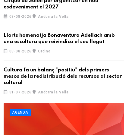
Cirque du Soleil per organitzar un nou
esdeveniment el 2027
03-08-2026
Andorra la Vella
Llorts homenatja Bonaventura Adellach amb
una escultura que reivindica el seu llegat
03-08-2026
Ordino
Cultura fa un balanç "positiu" dels primers
mesos de la redistribució dels recursos al sector
cultural
31-07-2026
Andorra la Vella
AGENDA