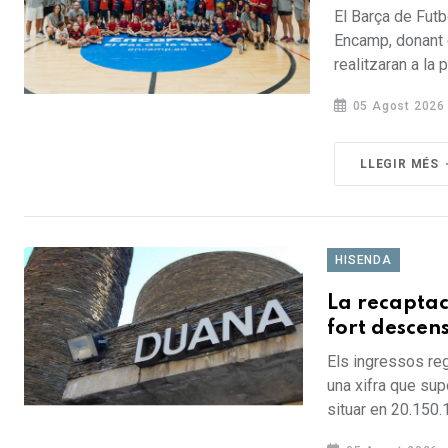
El Barça de Fut
Encamp, donant e
realitzaran a la 
05 Agost 2026
LLEGIR MÉS
HISENDA
La recaptac
fort descens
Els ingressos reg
una xifra que sup
situar en 20.150.