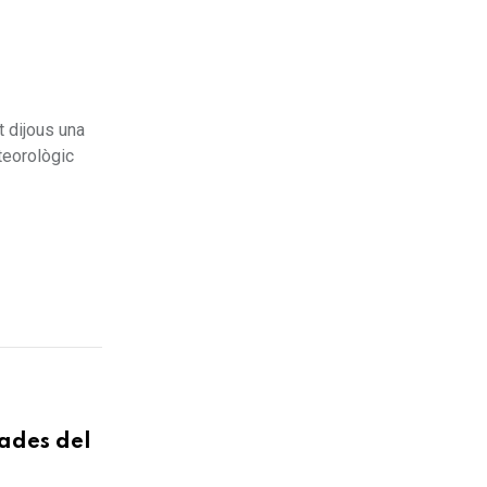
t dijous una
teorològic
tades del