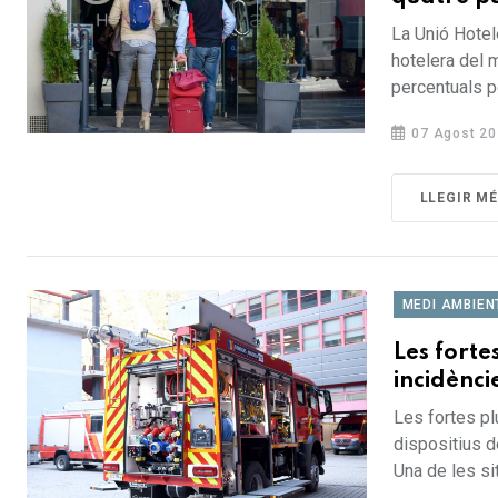
La Unió Hotel
hotelera del 
percentuals pe
07 Agost 20
LLEGIR M
MEDI AMBIEN
Les forte
incidènci
Les fortes pl
dispositius d
Una de les sit