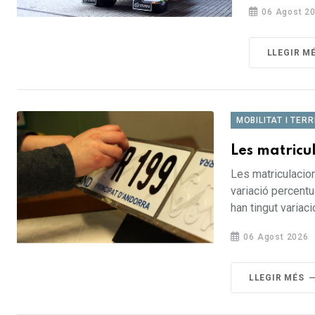
06 Agost 2
LLEGIR M
MOBILITAT I TERR
Les matricul
Les matriculacion
variació percentu
han tingut variac
06 Agost 2026
LLEGIR MÉS