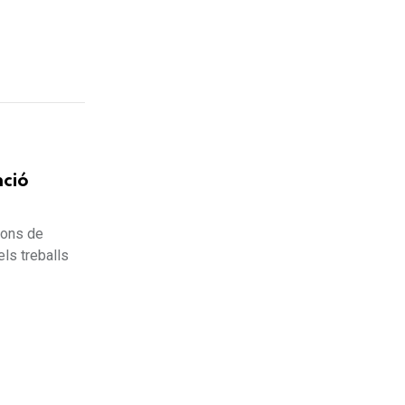
nció
ions de
ls treballs