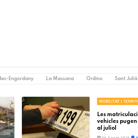
des-Engordany
La Massana
Ordino
Sant Julià
MOBILITAT I TERRIT
Les matriculac
vehicles pugen
al juliol
06 Agost 2026
A