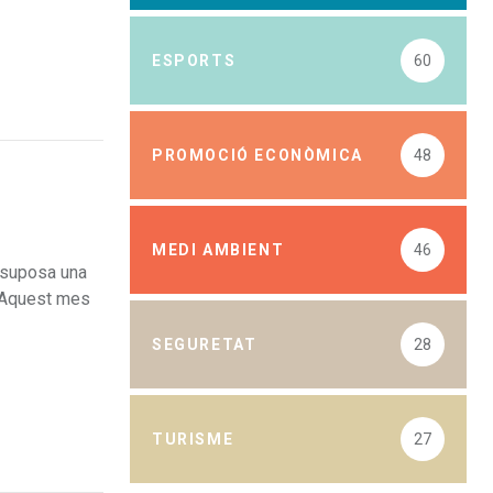
ESPORTS
60
PROMOCIÓ ECONÒMICA
48
MEDI AMBIENT
46
a suposa una
. Aquest mes
SEGURETAT
28
TURISME
27