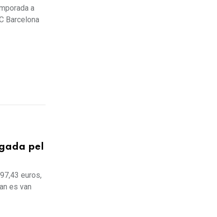
emporada a
FC Barcelona
egada pel
997,43 euros,
uan es van