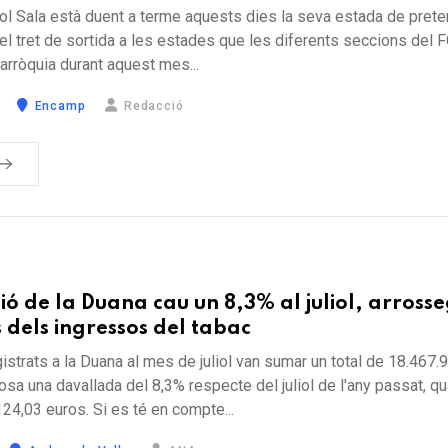
bol Sala està duent a terme aquests dies la seva estada de pret
l tret de sortida a les estades que les diferents seccions del 
parròquia durant aquest mes...
Encamp
Redacció
ió de la Duana cau un 8,3% al juliol, arross
 dels ingressos del tabac
istrats a la Duana al mes de juliol van sumar un total de 18.467.
osa una davallada del 8,3% respecte del juliol de l'any passat, q
124,03 euros. Si es té en compte...