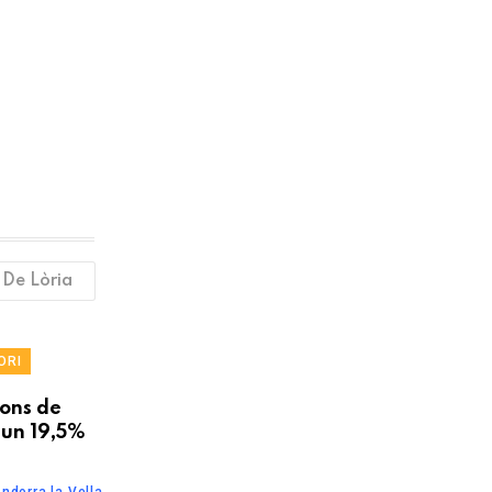
 De Lòria
ORI
ions de
 un 19,5%
ndorra la Vella