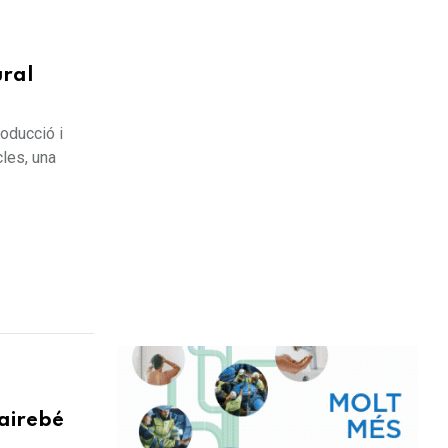
ral
roducció i
cles, una
gairebé