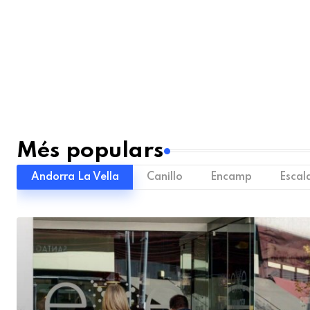
Més populars
Andorra La Vella
Canillo
Encamp
Escal