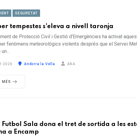
IENT
SEGURETAT
per tempestes s'eleva a nivell taronja
ment de Protecció Civil i Gestió d'Emergències ha activat aques
 per fenòmens meteorològics violents després que el Servei Me
un...
t 2026
Andorra la Vella
ANA
R MÉS
 Futbol Sala dona el tret de sortida a les es
ona a Encamp