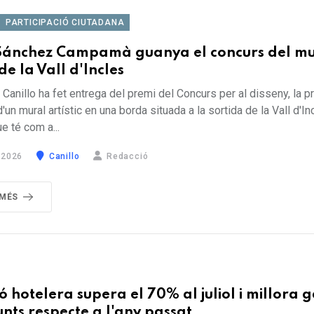
PARTICIPACIÓ CIUTADANA
Sánchez Campamà guanya el concurs del mu
 de la Vall d'Incles
Canillo ha fet entrega del premi del Concurs per al disseny, la p
'un mural artístic en una borda situada a la sortida de la Vall d'In
ue té com a...
 2026
Canillo
Redacció
 MÉS
ó hotelera supera el 70% al juliol i millora 
nts respecte a l'any passat