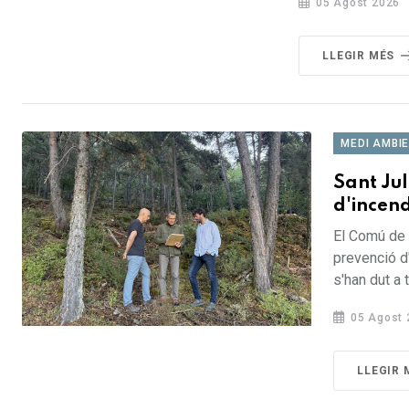
05 Agost 2026
LLEGIR MÉS
MEDI AMBI
Sant Jul
d'incend
El Comú de 
prevenció d
s'han dut a 
05 Agost 
LLEGIR 