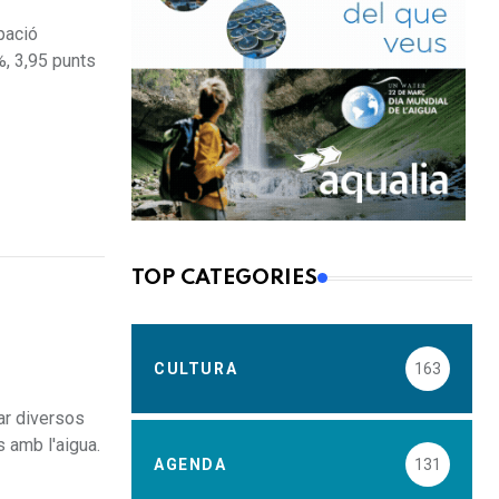
pació
%, 3,95 punts
TOP CATEGORIES
CULTURA
163
ar diversos
 amb l'aigua.
AGENDA
131