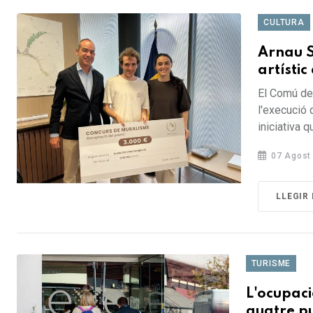
CULTURA
Arnau 
artístic
El Comú de 
l'execució d
iniciativa q
07 Agost
LLEGIR
TURISME
L'ocupaci
quatre pu