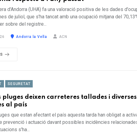
era d'Andorra (UHA) fa una valoració positiva de les dades d'ocu
mes de juliol, que s'ha tancat amb una ocupació mitjana del 70,13
r sobre del registre...
26
Andorra la Vella
ACN
ÉS
T
SEGURETAT
s pluges deixen carreteres tallades i diverses
es al país
uges que estan afectant el país aquesta tarda han obligat a activ
e prevenció i actuació davant possibles incidències relacionades
uacions s'ha...