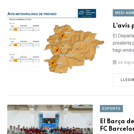
MEDI AMB
L'avís 
El Departa
prealerta
hagi emès 
06 Agos
LLEGI
ESPORTS
El Barça de
FC Barcel