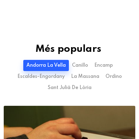
Més populars
Andorra La Vella
Canillo
Encamp
Escaldes-Engordany
La Massana
Ordino
Sant Julià De Lòria