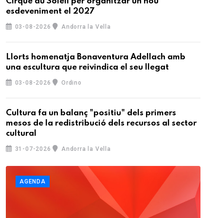
Cirque du Soleil per organitzar un nou
esdeveniment el 2027
03-08-2026
Andorra la Vella
Llorts homenatja Bonaventura Adellach amb
una escultura que reivindica el seu llegat
03-08-2026
Ordino
Cultura fa un balanç "positiu" dels primers
mesos de la redistribució dels recursos al sector
cultural
31-07-2026
Andorra la Vella
AGENDA