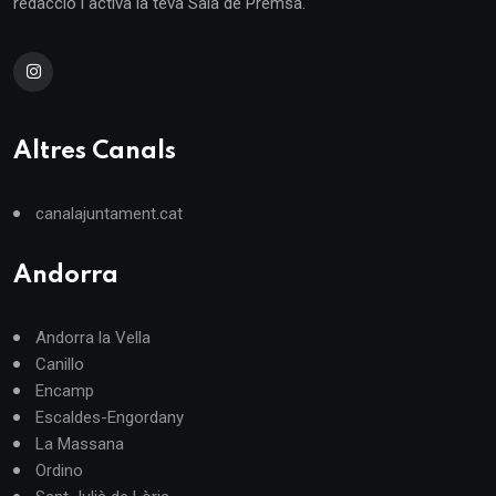
redacció i activa la teva Sala de Premsa.
Altres Canals
canalajuntament.cat
Andorra
Andorra la Vella
Canillo
Encamp
Escaldes-Engordany
La Massana
Ordino