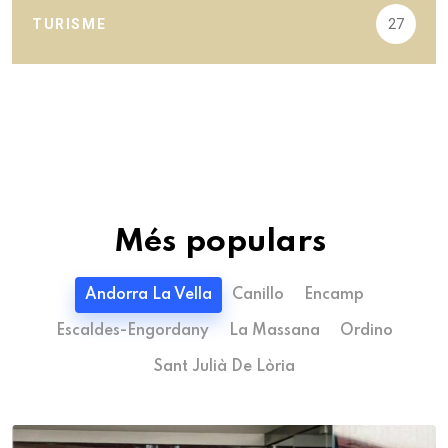
TURISME
27
Més populars
Andorra La Vella
Canillo
Encamp
Escaldes-Engordany
La Massana
Ordino
Sant Julià De Lòria