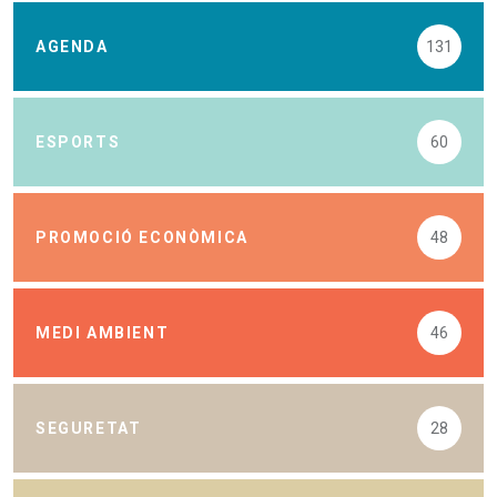
AGENDA
131
ESPORTS
60
PROMOCIÓ ECONÒMICA
48
MEDI AMBIENT
46
SEGURETAT
28