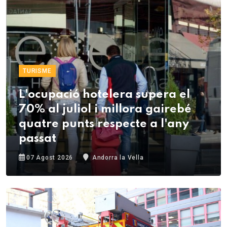
TURISME
L'ocupació hotelera supera el
70% al juliol i millora gairebé
quatre punts respecte a l'any
passat
07 Agost 2026
Andorra la Vella