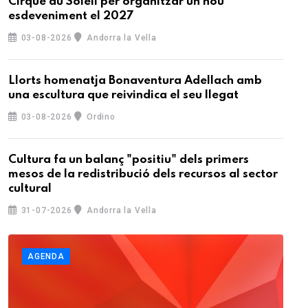
Cirque du Soleil per organitzar un nou
esdeveniment el 2027
03-08-2026
Andorra la Vella
Llorts homenatja Bonaventura Adellach amb
una escultura que reivindica el seu llegat
03-08-2026
Ordino
Cultura fa un balanç "positiu" dels primers
mesos de la redistribució dels recursos al sector
cultural
31-07-2026
Andorra la Vella
AGENDA