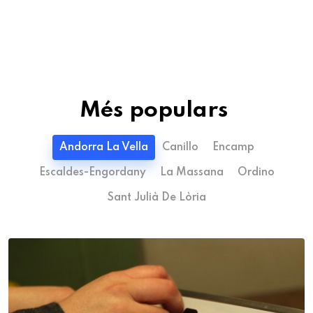
Més populars
Andorra La Vella
Canillo
Encamp
Escaldes-Engordany
La Massana
Ordino
Sant Julià De Lòria