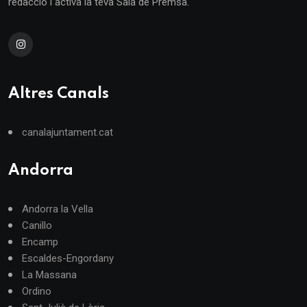
redacció i activa la teva Sala de Premsa.
Altres Canals
canalajuntament.cat
Andorra
Andorra la Vella
Canillo
Encamp
Escaldes-Engordany
La Massana
Ordino