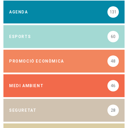
AGENDA
131
ESPORTS
60
PROMOCIÓ ECONÒMICA
48
MEDI AMBIENT
46
SEGURETAT
28