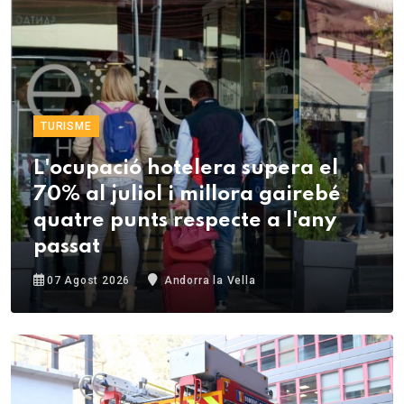
TURISME
L'ocupació hotelera supera el
70% al juliol i millora gairebé
quatre punts respecte a l'any
passat
07 Agost 2026
Andorra la Vella