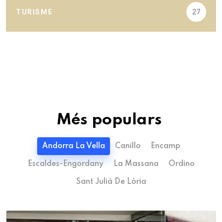
TURISME
27
Més populars
Andorra La Vella
Canillo
Encamp
Escaldes-Engordany
La Massana
Ordino
Sant Julià De Lòria