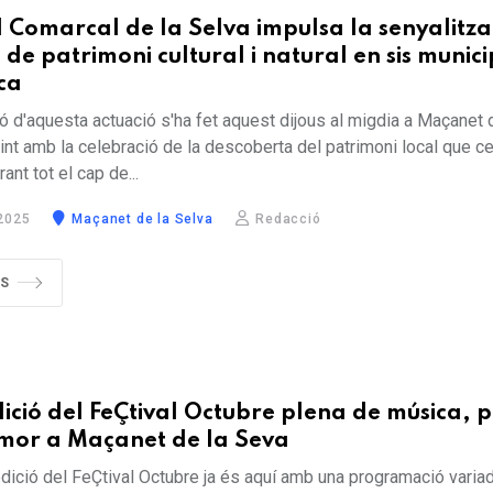
l Comarcal de la Selva impulsa la senyalitza
 de patrimoni cultural i natural en sis munici
ca
ó d'aquesta actuació s'ha fet aquest dijous al migdia a Maçanet 
dint amb la celebració de la descoberta del patrimoni local que c
ant tot el cap de...
2025
Maçanet de la Selva
Redacció
ÉS
ició del FeÇtival Octubre plena de música, p
humor a Maçanet de la Seva
dició del FeÇtival Octubre ja és aquí amb una programació varia