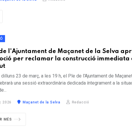
IÓ
 de l'Ajuntament de Maçanet de la Selva ap
ció per reclamar la construcció immediata
tut
 dilluns 23 de març, a les 19 h, el Ple de l'Ajuntament de Maçanet
ebrarà una sessió extraordinària dedicada íntegrament a la situa
de...
ç 2026
Maçanet de la Selva
Redacció
IR MÉS