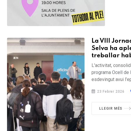
La VIII Jorn
Selva ha apl
treballar hab
L'activitat, consol
programa Ocell de F
esdevingut avui l’ep
23 Febrer 2026
LLEGIR MÉS