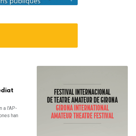
ediat
n a l'AP-
sones han