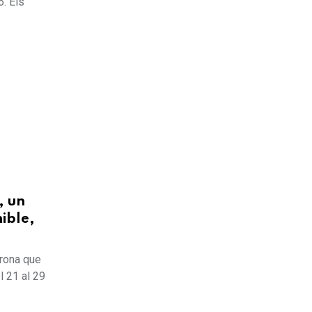
6. Els
, un
ible,
irona que
 21 al 29