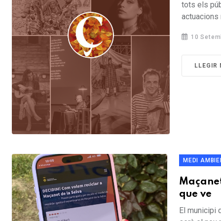
tots els pú
actuacions 
10 Setem
LLEGIR
MEDI AMBIE
Maçanet 
que ve
El municipi 