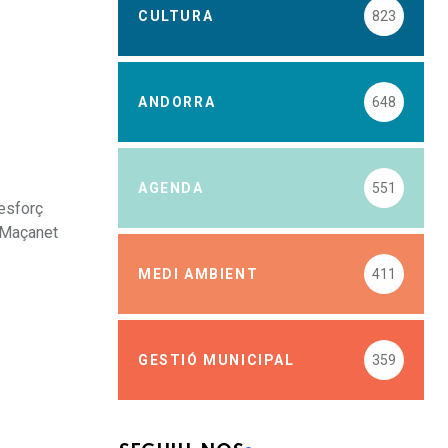
CULTURA
823
ANDORRA
648
AGENDA
551
 esforç
 Maçanet
MEDI AMBIENT
411
GESTIÓ MUNICIPAL
359