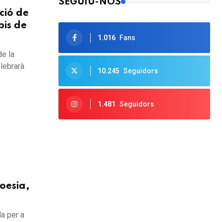
SEGUIU-NOS
ció de
pis de
1.016
Fans
de la
elebrarà
10.245
Seguidors
1.481
Seguidors
oesia,
da per a