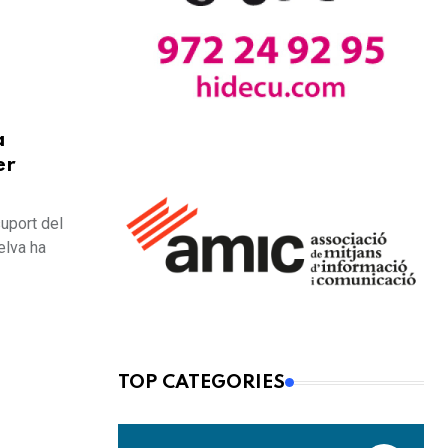
a
er
suport del
elva ha
TOP CATEGORIES