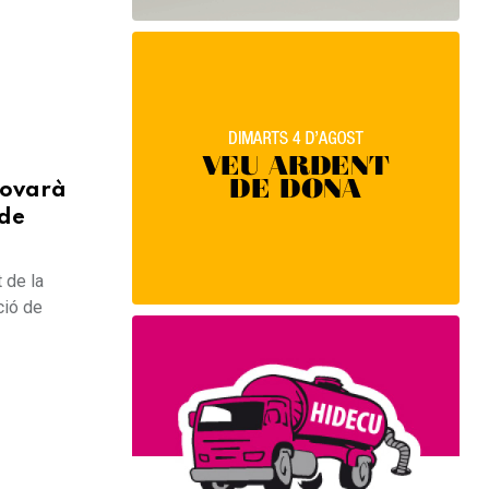
rovarà
 de
 de la
ció de