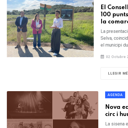
El Consel
100 punts
la comar
La presentaci
Selva, coinci
el municipi dur
02 Octubre 
LLEGIR M
AGENDA
Nova ed
circ i 
La sisena e