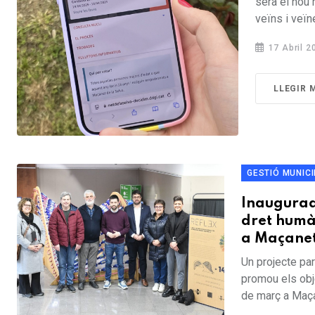
serà el nou 
veïns i veïn
17 Abril 2
LLEGIR 
GESTIÓ MUNIC
Inaugurada
dret humà
a Maçanet
Un projecte par
promou els obj
de març a Maçan