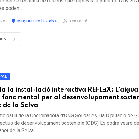
model de recollida de residus que s'aplicarà a partir de l'any 202
es poden...
025
Maçanet de la Selva
Redacció
MÉS
IPAL
 la instal·lació interactiva REFLƎX: L'aigua
 fonamental per al desenvolupament sosten
 de la Selva
ticipatiu de la Coordinadora d'ONG Solidàries i la Diputació de G
ectius de desenvolupament sostenible (ODS) Es podrà veure del
et de la Selva...