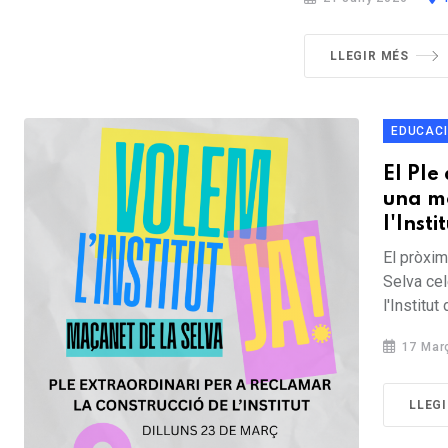
LLEGIR MÉS
EDUCAC
El Ple
una mo
l'Insti
El pròxim
Selva cel
l'Institut 
17 Mar
LLEG