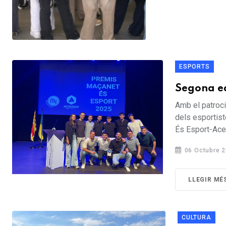
ESPORTS
Segona ed
Amb el patrocin
dels esportis
És Esport-Acer
06 Octubre 
LLEGIR MÉ
CULTURA