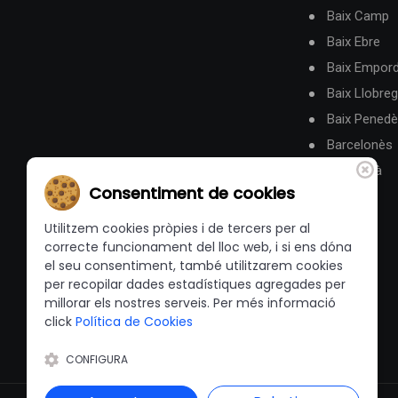
Baix Camp
Baix Ebre
Baix Empor
Baix Llobreg
Baix Pened
Barcelonès
Berguedà
Consentiment de cookies
Utilitzem cookies pròpies i de tercers per al
correcte funcionament del lloc web, i si ens dóna
el seu consentiment, també utilitzarem cookies
per recopilar dades estadístiques agregades per
millorar els nostres serveis. Per més informació
click
Política de Cookies
CONFIGURA