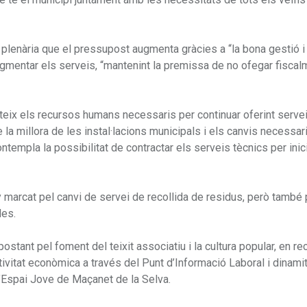
plenària que el pressupost augmenta gràcies a “la bona gestió i
gmentar els serveis, “mantenint la premissa de no ofegar fiscal
teix els recursos humans necessaris per continuar oferint serve
a millora de les instal·lacions municipals i els canvis necessar
ntempla la possibilitat de contractar els serveis tècnics per inici
y marcat pel canvi de servei de recollida de residus, però també 
des.
ostant pel foment del teixit associatiu i la cultura popular, en r
activitat econòmica a través del Punt d’Informació Laboral i dinami
’Espai Jove de Maçanet de la Selva.