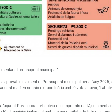
rementar el pressupost municipal”
ha aprovat inicialment el Pressupost municipal per a l’any 2025,
aquest matí en sessió extraordinària amb 9 vots a favor, 1 abste
s: “aquest Pressupost reflecteix el compromís de l’Ajuntament 
e té el municipi juntament amb les necessitats de tots els veïns 