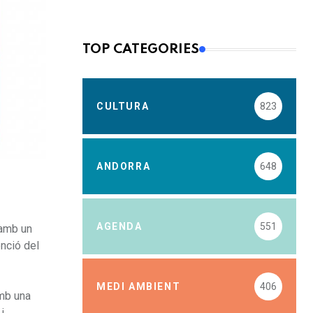
TOP CATEGORIES
CULTURA
823
ANDORRA
648
AGENDA
551
 amb un
nció del
MEDI AMBIENT
406
amb una
i