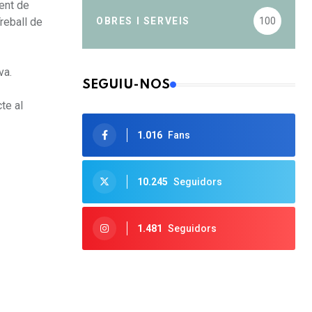
ment de
OBRES I SERVEIS
100
reball de
va.
SEGUIU-NOS
te al
1.016
Fans
10.245
Seguidors
1.481
Seguidors