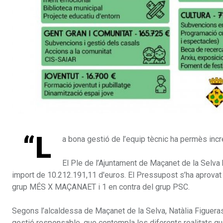
“L
a bona gestió de l’equip tècnic ha permès inc
El Ple de l’Ajuntament de Maçanet de la Selva 
import de 10.212.191,11 d'euros. El Pressupost s’ha aprovat 
grup MÉS X MAÇANAET i 1 en contra del grup PSC.
Segons l’alcaldessa de Maçanet de la Selva, Natàlia Figuera
gestió responsable, que contempla les diferents realitats qu