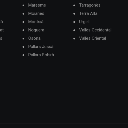
Maresme
Tarragonès
Moianès
Terra Alta
dà
Montsià
Urgell
at
Noguera
Vallès Occidental
ès
Osona
Vallès Oriental
Pallars Jussà
Pallars Sobirà