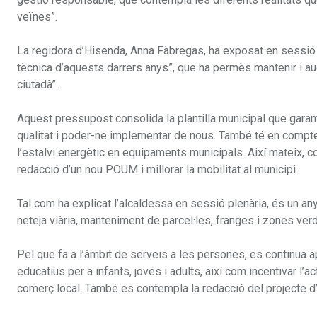
veïnes”.
La regidora d’Hisenda, Anna Fàbregas, ha exposat en sessió 
tècnica d’aquests darrers anys”, que ha permès mantenir i au
ciutadà”.
Aquest pressupost consolida la plantilla municipal que garan
qualitat i poder-ne implementar de nous. També té en compte l
l’estalvi energètic en equipaments municipals. Així mateix, co
redacció d’un nou POUM i millorar la mobilitat al municipi.
Tal com ha explicat l’alcaldessa en sessió plenària, és un an
neteja viària, manteniment de parcel·les, franges i zones ver
Pel que fa a l’àmbit de serveis a les persones, es continua ap
educatius per a infants, joves i adults, així com incentivar l’
comerç local. També es contempla la redacció del projecte d