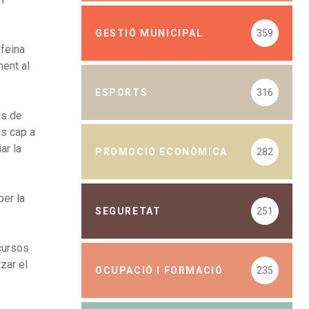
GESTIÓ MUNICIPAL
359
 feina
ment al
ESPORTS
316
is de
is cap a
ar la
PROMOCIÓ ECONÒMICA
282
per la
SEGURETAT
251
ecursos
tzar el
OCUPACIÓ I FORMACIÓ
235