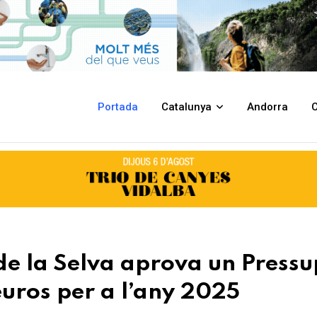
 un Pressupost municipal de 10.212.191,11 euros per a l’any 2025
Portada
Catalunya
Andorra
C
e la Selva aprova un Pressu
euros per a l’any 2025