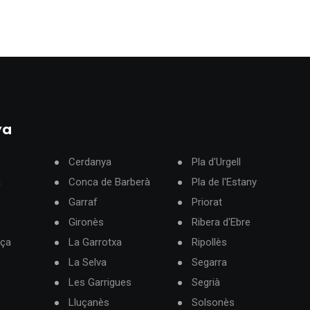
ya
Cerdanya
Pla d'Urgell
à
Conca de Barberà
Pla de l'Estany
Garraf
Priorat
Gironès
Ribera d'Ebre
rça
La Garrotxa
Ripollès
La Selva
Segarra
Les Garrigues
Segrià
Lluçanès
Solsonès