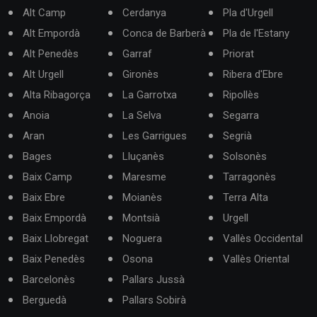
Alt Camp
Cerdanya
Pla d'Urgell
Alt Empordà
Conca de Barberà
Pla de l'Estany
Alt Penedès
Garraf
Priorat
Alt Urgell
Gironès
Ribera d'Ebre
Alta Ribagorça
La Garrotxa
Ripollès
Anoia
La Selva
Segarra
Aran
Les Garrigues
Segrià
Bages
Lluçanès
Solsonès
Baix Camp
Maresme
Tarragonès
Baix Ebre
Moianès
Terra Alta
Baix Empordà
Montsià
Urgell
Baix Llobregat
Noguera
Vallès Occidental
Baix Penedès
Osona
Vallès Oriental
Barcelonès
Pallars Jussà
Berguedà
Pallars Sobirà