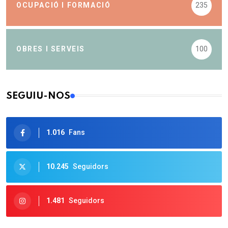
OCUPACIÓ I FORMACIÓ
235
OBRES I SERVEIS
100
SEGUIU-NOS
1.016
Fans
10.245
Seguidors
1.481
Seguidors